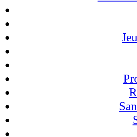
Je
Pr
R
San