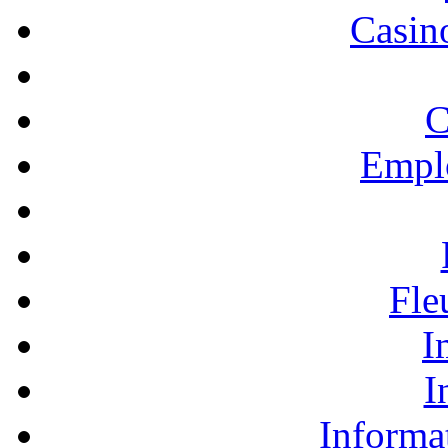
Casino
C
Empl
Fle
I
I
Informa