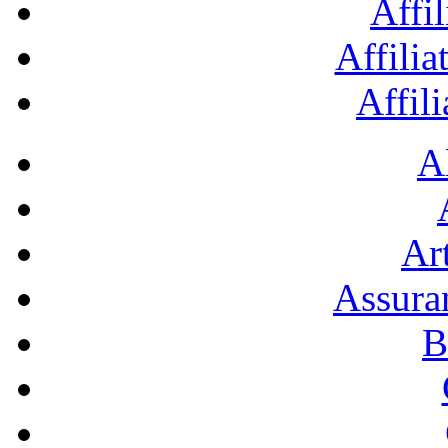
Affil
Affilia
Affil
A
Art
Assura
B