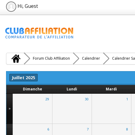
Hi, Guest
Forum Club Affiliation
Calendrier
Calendrier Sa
Juillet 2025
Dimanche
Lundi
Mardi
29
30
1
»
6
7
8