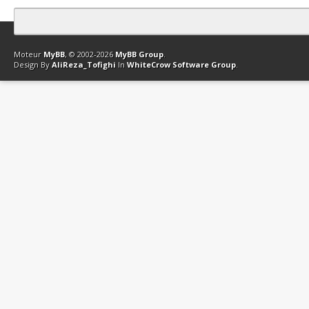
Contact
Club Affiliation
Retourner en haut
Version bas-débit (Archi
Moteur
MyBB
, © 2002-2026
MyBB Group
.
Design By
AliReza_Tofighi
In
WhiteCrow Software Group
.