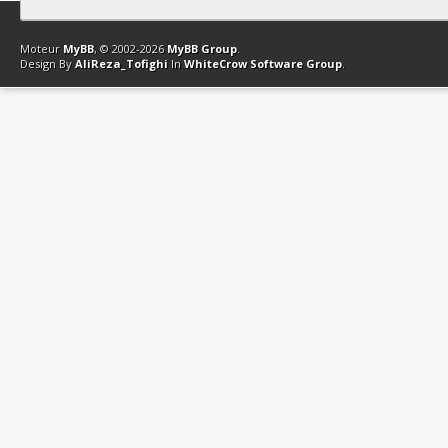
Contact
Club Affiliation
Retourner en haut
Version bas-débit (Archi
Moteur
MyBB
, © 2002-2026
MyBB Group
.
Design By
AliReza_Tofighi
In
WhiteCrow Software Group
.