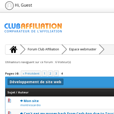
Hi, Guest
Forum Club Affiliation
Espace webmaster
Utilisateurs naviguant sur ce forum : 6 Visiteur(s)
Pages (4) :
« Précédent
1
2
3
4
Développement de site web
Sujet
/
Auteur
0 Votes - 0 sur 5 en moyenne
1
2
3
4
5
Mon site
montrescardio
0 Votes - 0 sur 5 en moyenne
1
2
3
4
5
Can’t get my money back from Cash App due to Touc