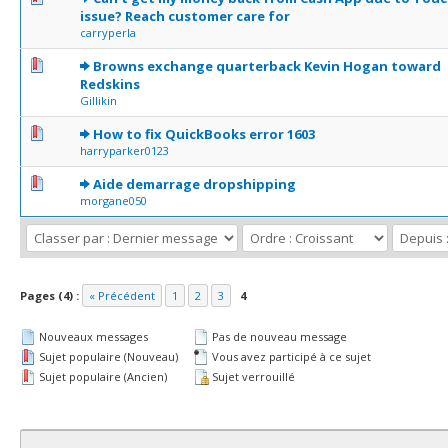
issue? Reach customer care for
carryperla
0 Votes - 0 sur 5 en moyenne
1
2
3
4
5
Browns exchange quarterback Kevin Hogan toward
Redskins
Gillikin
0 Votes - 0 sur 5 en moyenne
1
2
3
4
5
How to fix QuickBooks error 1603
harryparker0123
0 Votes - 0 sur 5 en moyenne
1
2
3
4
5
Aide demarrage dropshipping
morgane050
Pages (4) :
« Précédent
1
2
3
4
Nouveaux messages
Pas de nouveau message
Sujet populaire (Nouveau)
Vous avez participé à ce sujet
Sujet populaire (Ancien)
Sujet verrouillé