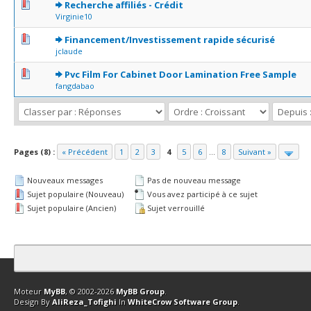
0 Votes - 0 sur 5 en moyenne
1
2
3
4
5
Recherche affiliés - Crédit
Virginie10
0 Votes - 0 sur 5 en moyenne
1
2
3
4
5
Financement/Investissement rapide sécurisé
jclaude
0 Votes - 0 sur 5 en moyenne
1
2
3
4
5
Pvc Film For Cabinet Door Lamination Free Sample
fangdabao
Pages (8) :
« Précédent
1
2
3
4
5
6
...
8
Suivant »
Nouveaux messages
Pas de nouveau message
Sujet populaire (Nouveau)
Vous avez participé à ce sujet
Sujet populaire (Ancien)
Sujet verrouillé
Contact
Club Affiliation
Retourner en haut
Version bas-débit (Archi
Moteur
MyBB
, © 2002-2026
MyBB Group
.
Design By
AliReza_Tofighi
In
WhiteCrow Software Group
.