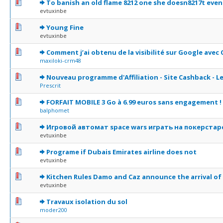
0 Votes - 0 sur 5 en moyenne
1
2
3
4
5
To banish an old flame 8212 one she doesn8217t even
evtuxinbe
0 Votes - 0 sur 5 en moyenne
1
2
3
4
5
Young Fine
evtuxinbe
0 Votes - 0 sur 5 en moyenne
1
2
3
4
5
Comment j’ai obtenu de la visibilité sur Google avec
maxiloki-crm48
0 Votes - 0 sur 5 en moyenne
1
2
3
4
5
Nouveau programme d'Affiliation - Site Cashback - L
Prescrit
0 Votes - 0 sur 5 en moyenne
1
2
3
4
5
FORFAIT MOBILE 3 Go à 6.99 euros sans engagement !
balphomet
0 Votes - 0 sur 5 en moyenne
1
2
3
4
5
Игровой автомат space wars играть на покерстар
evtuxinbe
0 Votes - 0 sur 5 en moyenne
1
2
3
4
5
Programe if Dubais Emirates airline does not
evtuxinbe
0 Votes - 0 sur 5 en moyenne
1
2
3
4
5
Kitchen Rules Damo and Caz announce the arrival of
evtuxinbe
0 Votes - 0 sur 5 en moyenne
1
2
3
4
5
Travaux isolation du sol
moder200