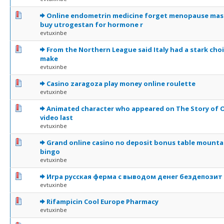
0 Votes - 0 sur 5 en moyenne
1
2
3
4
5
Online endometrin medicine forget menopause mas
buy utrogestan for hormone r
evtuxinbe
0 Votes - 0 sur 5 en moyenne
1
2
3
4
5
From the Northern League said Italy had a stark choi
make
evtuxinbe
0 Votes - 0 sur 5 en moyenne
1
2
3
4
5
Casino zaragoza play money online roulette
evtuxinbe
0 Votes - 0 sur 5 en moyenne
1
2
3
4
5
Animated character who appeared on The Story of O
video last
evtuxinbe
0 Votes - 0 sur 5 en moyenne
1
2
3
4
5
Grand online casino no deposit bonus table mounta
bingo
evtuxinbe
0 Votes - 0 sur 5 en moyenne
1
2
3
4
5
Игра русская ферма с выводом денег бездепозит
evtuxinbe
0 Votes - 0 sur 5 en moyenne
1
2
3
4
5
Rifampicin Cool Europe Pharmacy
evtuxinbe