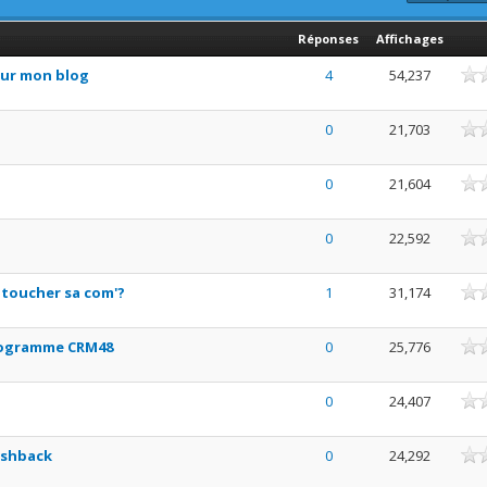
Réponses
Affichages
ne
our mon blog
4
54,237
ne
0
21,703
ne
0
21,604
ne
0
22,592
ne
 toucher sa com'?
1
31,174
ne
programme CRM48
0
25,776
ne
0
24,407
ne
ashback
0
24,292