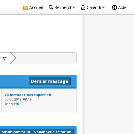
Accueil
Recherche
Calendrier
Aide
rtage
Dernier message
La méthode des supers aff...
05-05-2019, 08:19
par
steffi
e forum comme lu
|
S’abonner à ce forum