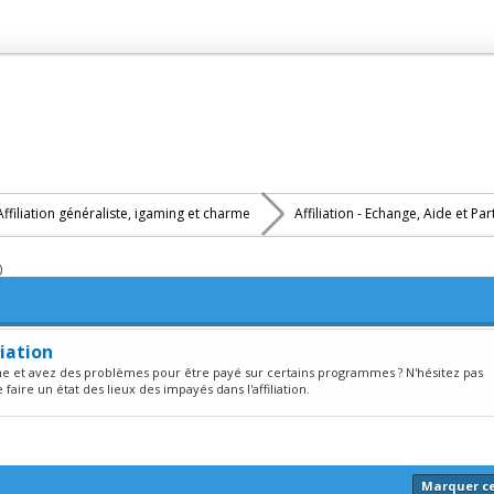
Affiliation généraliste, igaming et charme
Affiliation - Echange, Aide et Pa
)
liation
me et avez des problèmes pour être payé sur certains programmes ? N'hésitez pas
faire un état des lieux des impayés dans l'affiliation.
Marquer c