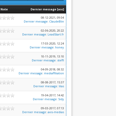
Note
Dernier message
[
asc
]
08-12-2021, 09:04
Dernier message
:
ClaudeBlin
02-06-2020, 20:22
Dernier message
:
LeadStart.fr
17-03-2020, 12:24
Dernier message
:
honey
10-11-2019, 13:10
Dernier message
:
steffi
04-09-2018, 08:32
Dernier message
:
mediaffiliation
08-08-2017, 15:37
Dernier message
:
lilas
19-04-2017, 14:42
Dernier message
:
Sidy
09-03-2017, 07:13
Dernier message
:
axis-medias