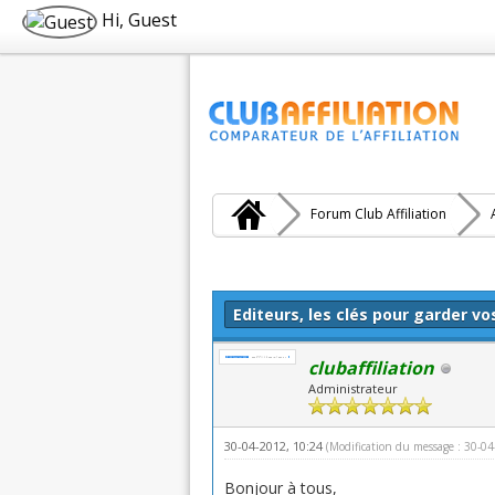
Hi, Guest
Forum Club Affiliation
Moyenne : 0 (0 vote(s))
1
2
3
4
5
Editeurs, les clés pour garder vos
clubaffiliation
Administrateur
30-04-2012, 10:24
(Modification du message : 30-0
Bonjour à tous,