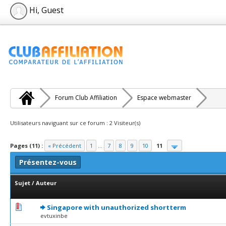
Hi, Guest
Forum Club Affiliation
Espace webmaster
Utilisateurs naviguant sur ce forum : 2 Visiteur(s)
Pages (11) :
« Précédent
1
...
7
8
9
10
11
Présentez-vous
Sujet
/
Auteur
0 Votes - 0 sur 5 en moyenne
1
2
3
4
5
Singapore with unauthorized shortterm
evtuxinbe