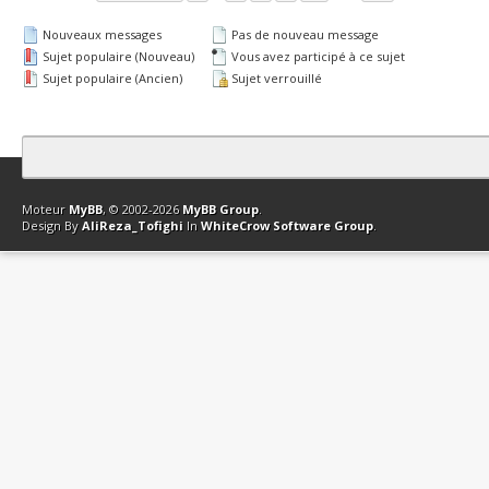
Nouveaux messages
Pas de nouveau message
Sujet populaire (Nouveau)
Vous avez participé à ce sujet
Sujet populaire (Ancien)
Sujet verrouillé
Contact
Club Affiliation
Retourner en haut
Version bas-débit (Archi
Moteur
MyBB
, © 2002-2026
MyBB Group
.
Design By
AliReza_Tofighi
In
WhiteCrow Software Group
.