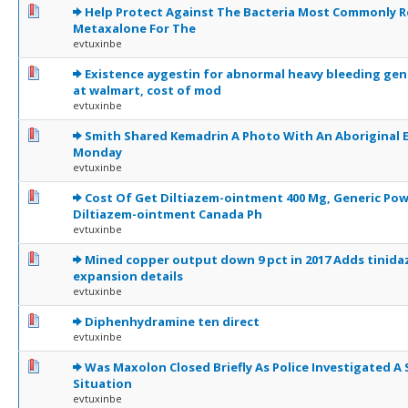
0 Votes - 0 sur 5 en moyenne
1
2
3
4
5
Help Protect Against The Bacteria Most Commonly R
Metaxalone For The
evtuxinbe
0 Votes - 0 sur 5 en moyenne
1
2
3
4
5
Existence aygestin for abnormal heavy bleeding gene
at walmart, cost of mod
evtuxinbe
0 Votes - 0 sur 5 en moyenne
1
2
3
4
5
Smith Shared Kemadrin A Photo With An Aboriginal 
Monday
evtuxinbe
0 Votes - 0 sur 5 en moyenne
1
2
3
4
5
Cost Of Get Diltiazem-ointment 400 Mg, Generic Pow
Diltiazem-ointment Canada Ph
evtuxinbe
0 Votes - 0 sur 5 en moyenne
1
2
3
4
5
Mined copper output down 9 pct in 2017 Adds tinida
expansion details
evtuxinbe
0 Votes - 0 sur 5 en moyenne
1
2
3
4
5
Diphenhydramine ten direct
evtuxinbe
0 Votes - 0 sur 5 en moyenne
1
2
3
4
5
Was Maxolon Closed Briefly As Police Investigated A
Situation
evtuxinbe