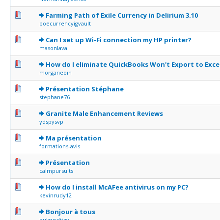
0 Votes - 0 sur 5 en moyenne
1
2
3
4
5
Farming Path of Exile Currency in Delirium 3.10
poecurrencyigvault
0 Votes - 0 sur 5 en moyenne
1
2
3
4
5
Can I set up Wi-Fi connection my HP printer?
masonlava
0 Votes - 0 sur 5 en moyenne
1
2
3
4
5
How do I eliminate QuickBooks Won't Export to Exce
morganeoin
0 Votes - 0 sur 5 en moyenne
1
2
3
4
5
Présentation Stéphane
stephane76
0 Votes - 0 sur 5 en moyenne
1
2
3
4
5
Granite Male Enhancement Reviews
ydspysvp
0 Votes - 0 sur 5 en moyenne
1
2
3
4
5
Ma présentation
formations-avis
0 Votes - 0 sur 5 en moyenne
1
2
3
4
5
Présentation
calmpursuits
0 Votes - 0 sur 5 en moyenne
1
2
3
4
5
How do I install McAFee antivirus on my PC?
kevinrudy12
0 Votes - 0 sur 5 en moyenne
1
2
3
4
5
Bonjour à tous
bulgurditzy