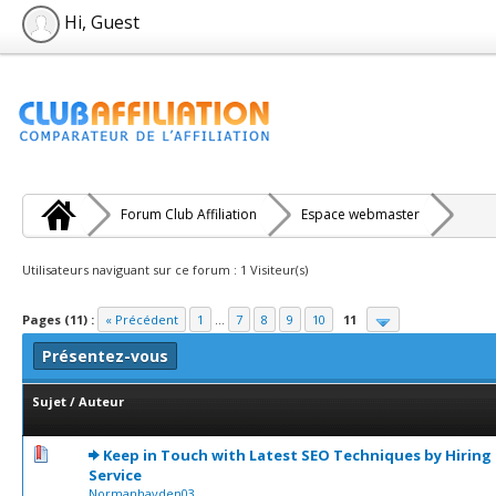
Hi, Guest
Forum Club Affiliation
Espace webmaster
Utilisateurs naviguant sur ce forum : 1 Visiteur(s)
Pages (11) :
« Précédent
1
...
7
8
9
10
11
Présentez-vous
Sujet
/
Auteur
0 Votes - 0 sur 5 en moyenne
1
2
3
4
5
Keep in Touch with Latest SEO Techniques by Hiring
Service
Normanhayden03