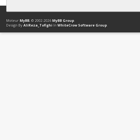
Contact
Club Affiliation
Retourner en haut
Version bas-débit (Archi
Moteur
MyBB
, © 2002-2026
MyBB Group
.
Design By
AliReza_Tofighi
In
WhiteCrow Software Group
.