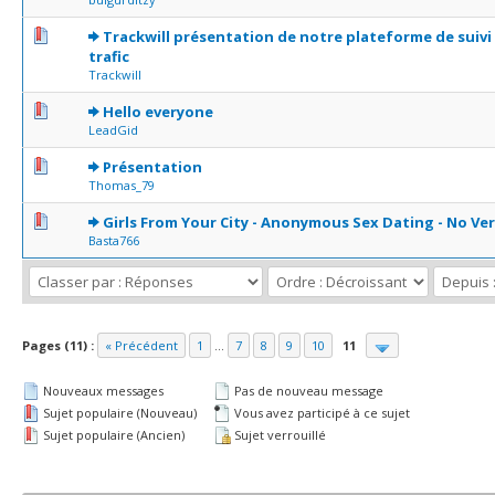
0 Votes - 0 sur 5 en moyenne
1
2
3
4
5
Trackwill présentation de notre plateforme de suivi
trafic
Trackwill
0 Votes - 0 sur 5 en moyenne
1
2
3
4
5
Hello everyone
LeadGid
0 Votes - 0 sur 5 en moyenne
1
2
3
4
5
Présentation
Thomas_79
0 Votes - 0 sur 5 en moyenne
1
2
3
4
5
Girls From Your City - Anonymous Sex Dating - No Ver
Basta766
Pages (11) :
« Précédent
1
...
7
8
9
10
11
Nouveaux messages
Pas de nouveau message
Sujet populaire (Nouveau)
Vous avez participé à ce sujet
Sujet populaire (Ancien)
Sujet verrouillé