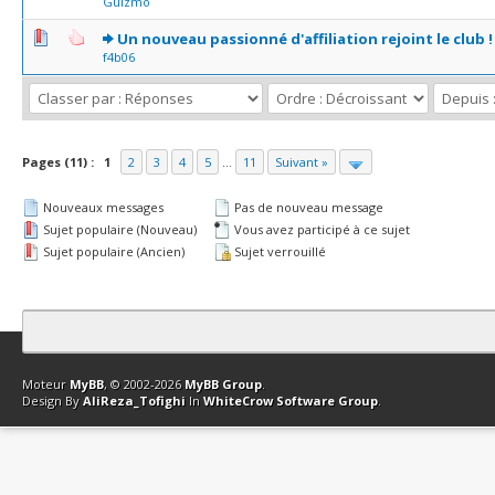
Guizmo
0 Votes - 0 sur 5 en moyenne
1
2
3
4
5
Un nouveau passionné d'affiliation rejoint le club !
f4b06
Pages (11) :
1
2
3
4
5
...
11
Suivant »
Nouveaux messages
Pas de nouveau message
Sujet populaire (Nouveau)
Vous avez participé à ce sujet
Sujet populaire (Ancien)
Sujet verrouillé
Contact
Club Affiliation
Retourner en haut
Version bas-débit (Archi
Moteur
MyBB
, © 2002-2026
MyBB Group
.
Design By
AliReza_Tofighi
In
WhiteCrow Software Group
.