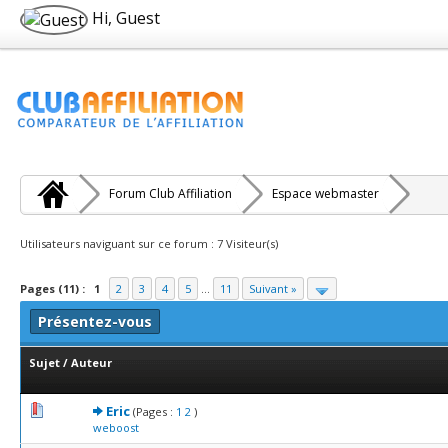
Hi, Guest
Forum Club Affiliation
Espace webmaster
Utilisateurs naviguant sur ce forum : 7 Visiteur(s)
Pages (11) :
1
2
3
4
5
...
11
Suivant »
Présentez-vous
Sujet
/
Auteur
1 Votes - 5 sur 5 en moyenne
1
2
3
4
5
Eric
(Pages :
1
2
)
weboost