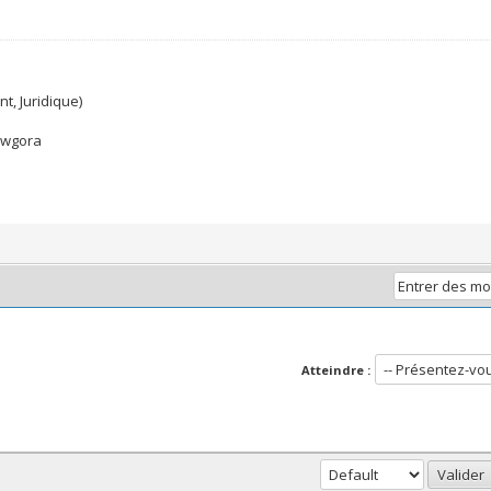
t, Juridique)
ewgora
Atteindre :