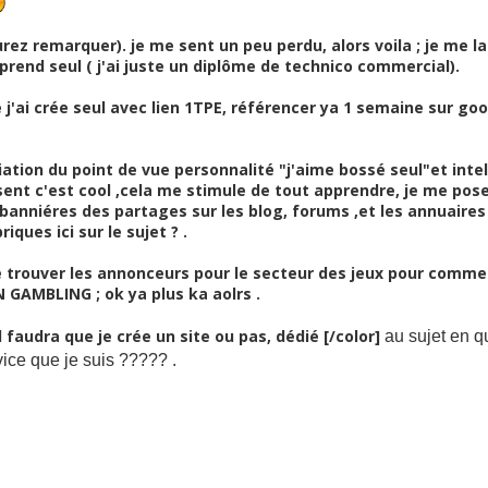
urez remarquer). je me sent un peu perdu, alors voila ; je me la
apprend seul ( j'ai juste un diplôme de technico commercial).
 j'ai crée seul avec lien 1TPE, référencer ya 1 semaine sur go
filiation du point de vue personnalité "j'aime bossé seul"et int
isent c'est cool ,cela me stimule de tout apprendre, je me pose
banniéres des partages sur les blog, forums ,et les annuaire
riques ici sur le sujet ? .
 trouver les annonceurs pour le secteur des jeux pour commencé
 GAMBLING ; ok ya plus ka aolrs .
l faudra que je crée un site ou pas, dédié
[/color]
au sujet en q
ice que je suis ????? .