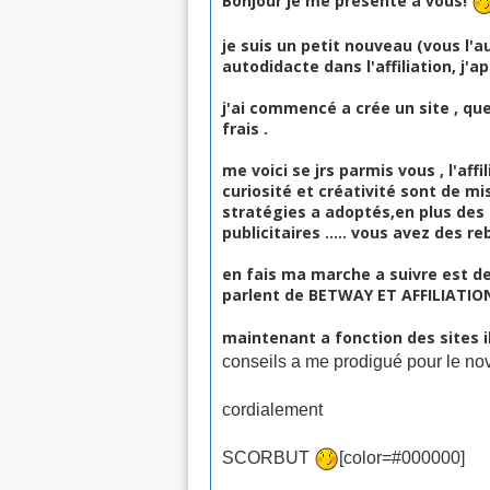
Bonjour je me présente a vous!
je suis un petit nouveau (vous l'a
autodidacte dans l'affiliation, j'
j'ai commencé a crée un site , que
frais .
me voici se jrs parmis vous , l'af
curiosité et créativité sont de m
stratégies a adoptés,en plus des 
publicitaires ..... vous avez des reb
en fais ma marche a suivre est de
parlent de BETWAY ET AFFILIATION
maintenant a fonction des sites i
conseils a me prodigué pour le nov
cordialement
SCORBUT
[color=#000000]