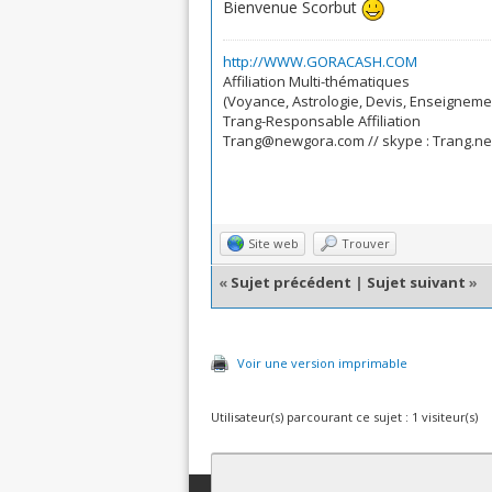
Bienvenue Scorbut
http://WWW.GORACASH.COM
Affiliation Multi-thématiques
(Voyance, Astrologie, Devis, Enseignemen
Trang-Responsable Affiliation
Trang@newgora.com // skype : Trang.n
Site web
Trouver
«
Sujet précédent
|
Sujet suivant
»
Voir une version imprimable
Utilisateur(s) parcourant ce sujet : 1 visiteur(s)