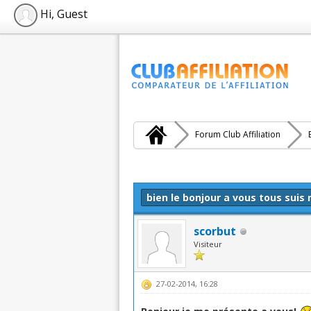
Hi, Guest
Forum Club Affiliation
Moyenne : 0 (0 vote(s))
1
2
3
4
5
bien le bonjour a vous tous suis
scorbut
Visiteur
27-02-2014, 16:28