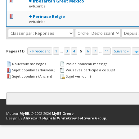
0 Votes - 0 sur 5 en moyenne
1
2
3
4
5
Irbesartan Greet Mexico
evtuxinbe
0 Votes - 0 sur 5 en moyenne
1
2
3
4
5
Perinase Belgie
evtuxinbe
Pages (11) :
« Précédent
1
...
3
4
5
6
7
...
11
Suivant »
Nouveaux messages
Pas de nouveau message
Sujet populaire (Nouveau)
Vous avez participé à ce sujet
Sujet populaire (Ancien)
Sujet verrouillé
Contact
Club Affiliation
Retourner en haut
Version bas-débit (Archi
Moteur
MyBB
, © 2002-2026
MyBB Group
.
Design By
AliReza_Tofighi
In
WhiteCrow Software Group
.