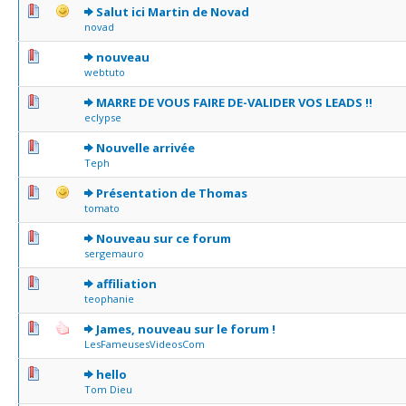
0 Votes - 0 sur 5 en moyenne
1
2
3
4
5
Salut ici Martin de Novad
novad
0 Votes - 0 sur 5 en moyenne
1
2
3
4
5
nouveau
webtuto
0 Votes - 0 sur 5 en moyenne
1
2
3
4
5
MARRE DE VOUS FAIRE DE-VALIDER VOS LEADS !!
eclypse
0 Votes - 0 sur 5 en moyenne
1
2
3
4
5
Nouvelle arrivée
Teph
0 Votes - 0 sur 5 en moyenne
1
2
3
4
5
Présentation de Thomas
tomato
0 Votes - 0 sur 5 en moyenne
1
2
3
4
5
Nouveau sur ce forum
sergemauro
0 Votes - 0 sur 5 en moyenne
1
2
3
4
5
affiliation
teophanie
0 Votes - 0 sur 5 en moyenne
1
2
3
4
5
James, nouveau sur le forum !
LesFameusesVideosCom
0 Votes - 0 sur 5 en moyenne
1
2
3
4
5
hello
Tom Dieu