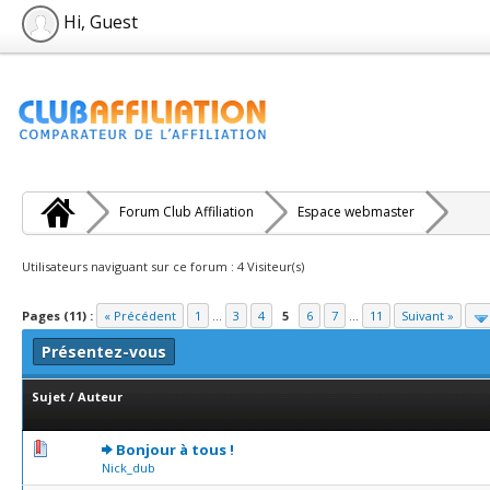
Hi, Guest
Forum Club Affiliation
Espace webmaster
Utilisateurs naviguant sur ce forum : 4 Visiteur(s)
Pages (11) :
« Précédent
1
...
3
4
5
6
7
...
11
Suivant »
Présentez-vous
Sujet
/
Auteur
0 Votes - 0 sur 5 en moyenne
1
2
3
4
5
Bonjour à tous !
Nick_dub