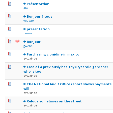
0 Votes - 0 sur 5 en moyenne
1
2
3
4
5
Présentation
Abiii
0 Votes - 0 sur 5 en moyenne
1
2
3
4
5
Bonjour à tous
veust80
0 Votes - 0 sur 5 en moyenne
1
2
3
4
5
presentation
dusma
0 Votes - 0 sur 5 en moyenne
1
2
3
4
5
Bonjour
gwen4
0 Votes - 0 sur 5 en moyenne
1
2
3
4
5
Purchasing clonidine in mexico
evtuxinbe
0 Votes - 0 sur 5 en moyenne
1
2
3
4
5
Case of a previously healthy 67yearold gardener
who is too
evtuxinbe
0 Votes - 0 sur 5 en moyenne
1
2
3
4
5
The National Audit Office report shows payments
will
evtuxinbe
0 Votes - 0 sur 5 en moyenne
1
2
3
4
5
Xeloda sometimes on the street
evtuxinbe