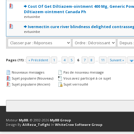
0 Votes - 0 sur 5 en moyenne
1
2
3
4
5
Cost Of Get Diltiazem-ointment 400 Mg, Generic Pow
Diltiazem-ointment Canada Ph
evtuxinbe
0 Votes - 0 sur 5 en moyenne
1
2
3
4
5
Ivermectin cure river blindness delighted contrass
evtuxinbe
Pages (11) :
« Précédent
1
...
4
5
6
7
8
...
11
Suivant »
Nouveaux messages
Pas de nouveau message
Sujet populaire (Nouveau)
Vous avez participé à ce sujet
Sujet populaire (Ancien)
Sujet verrouillé
Contact
Club Affiliation
Retourner en haut
Version bas-débit (Archi
Moteur
MyBB
, © 2002-2026
MyBB Group
.
Design By
AliReza_Tofighi
In
WhiteCrow Software Group
.