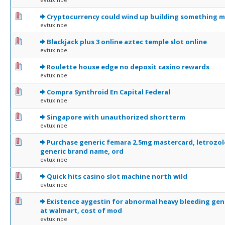
0 Votes - 0 sur 5 en moyenne
1
2
3
4
5
Cryptocurrency could wind up building something 
evtuxinbe
0 Votes - 0 sur 5 en moyenne
1
2
3
4
5
Blackjack plus 3 online aztec temple slot online
evtuxinbe
0 Votes - 0 sur 5 en moyenne
1
2
3
4
5
Roulette house edge no deposit casino rewards
evtuxinbe
0 Votes - 0 sur 5 en moyenne
1
2
3
4
5
Compra Synthroid En Capital Federal
evtuxinbe
0 Votes - 0 sur 5 en moyenne
1
2
3
4
5
Singapore with unauthorized shortterm
evtuxinbe
0 Votes - 0 sur 5 en moyenne
1
2
3
4
5
Purchase generic femara 2.5mg mastercard, letrozol
generic brand name, ord
evtuxinbe
0 Votes - 0 sur 5 en moyenne
1
2
3
4
5
Quick hits casino slot machine north wild
evtuxinbe
0 Votes - 0 sur 5 en moyenne
1
2
3
4
5
Existence aygestin for abnormal heavy bleeding gene
at walmart, cost of mod
evtuxinbe