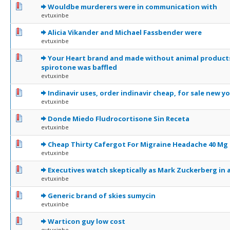
0 Votes - 0 sur 5 en moyenne
1
2
3
4
5
Wouldbe murderers were in communication with
evtuxinbe
0 Votes - 0 sur 5 en moyenne
1
2
3
4
5
Alicia Vikander and Michael Fassbender were
evtuxinbe
0 Votes - 0 sur 5 en moyenne
1
2
3
4
5
Your Heart brand and made without animal product
spirotone was baffled
evtuxinbe
0 Votes - 0 sur 5 en moyenne
1
2
3
4
5
Indinavir uses, order indinavir cheap, for sale new y
evtuxinbe
0 Votes - 0 sur 5 en moyenne
1
2
3
4
5
Donde Miedo Fludrocortisone Sin Receta
evtuxinbe
0 Votes - 0 sur 5 en moyenne
1
2
3
4
5
Cheap Thirty Cafergot For Migraine Headache 40 Mg
evtuxinbe
0 Votes - 0 sur 5 en moyenne
1
2
3
4
5
Executives watch skeptically as Mark Zuckerberg in 
evtuxinbe
0 Votes - 0 sur 5 en moyenne
1
2
3
4
5
Generic brand of skies sumycin
evtuxinbe
0 Votes - 0 sur 5 en moyenne
1
2
3
4
5
Warticon guy low cost
evtuxinbe