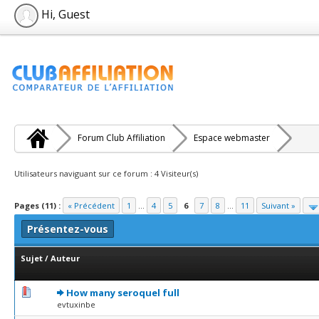
Hi, Guest
Forum Club Affiliation
Espace webmaster
Utilisateurs naviguant sur ce forum : 4 Visiteur(s)
Pages (11) :
« Précédent
1
...
4
5
6
7
8
...
11
Suivant »
Présentez-vous
Sujet
/
Auteur
0 Votes - 0 sur 5 en moyenne
1
2
3
4
5
How many seroquel full
evtuxinbe