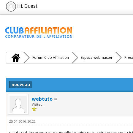
Hi, Guest
Forum Club Affiliation
Espace webmaster
Prés
e(s))
nouveau
webtuto
Visiteur
25-01-2016, 20:22
salut tout le monde je m'appelle brahim et je suis un nouveau ici v