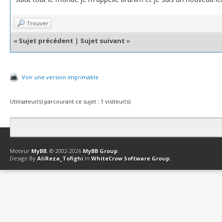
Trouver
«
Sujet précédent
|
Sujet suivant
»
Voir une version imprimable
Utilisateur(s) parcourant ce sujet : 1 visiteur(s)
Contact
Club Affiliation
Retourner en haut
Version bas-débit (Archi
Moteur
MyBB
, © 2002-2026
MyBB Group
.
Design By
AliReza_Tofighi
In
WhiteCrow Software Group
.