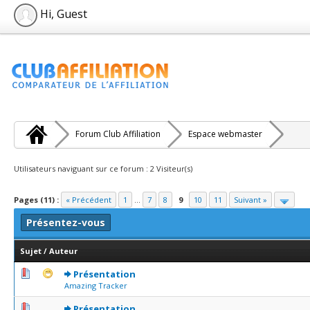
Hi, Guest
Forum Club Affiliation
Espace webmaster
Utilisateurs naviguant sur ce forum : 2 Visiteur(s)
Pages (11) :
« Précédent
1
...
7
8
9
10
11
Suivant »
Présentez-vous
Sujet
/
Auteur
0 Votes - 0 sur 5 en moyenne
1
2
3
4
5
Présentation
Amazing Tracker
0 Votes - 0 sur 5 en moyenne
1
2
3
4
5
Présentation