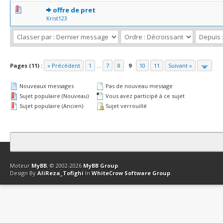
0 Votes - 0 sur 5 en moyenne
1
2
3
4
5
offre de pret
Krist123
Pages (11) :
« Précédent
1
...
7
8
9
10
11
Suivant »
Nouveaux messages
Pas de nouveau message
Sujet populaire (Nouveau)
Vous avez participé à ce sujet
Sujet populaire (Ancien)
Sujet verrouillé
Contact
Club Affiliation
Retourner en haut
Version bas-débit (Archi
Moteur
MyBB
, © 2002-2026
MyBB Group
.
Design By
AliReza_Tofighi
In
WhiteCrow Software Group
.