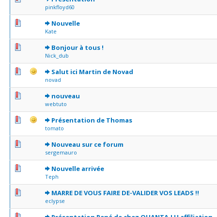
pinkfloyd60
0 Votes - 0 sur 5 en moyenne
1
2
3
4
5
Nouvelle
Kate
0 Votes - 0 sur 5 en moyenne
1
2
3
4
5
Bonjour à tous !
Nick_dub
0 Votes - 0 sur 5 en moyenne
1
2
3
4
5
Salut ici Martin de Novad
novad
0 Votes - 0 sur 5 en moyenne
1
2
3
4
5
nouveau
webtuto
0 Votes - 0 sur 5 en moyenne
1
2
3
4
5
Présentation de Thomas
tomato
0 Votes - 0 sur 5 en moyenne
1
2
3
4
5
Nouveau sur ce forum
sergemauro
0 Votes - 0 sur 5 en moyenne
1
2
3
4
5
Nouvelle arrivée
Teph
0 Votes - 0 sur 5 en moyenne
1
2
3
4
5
MARRE DE VOUS FAIRE DE-VALIDER VOS LEADS !!
eclypse
0 Votes - 0 sur 5 en moyenne
1
2
3
4
5