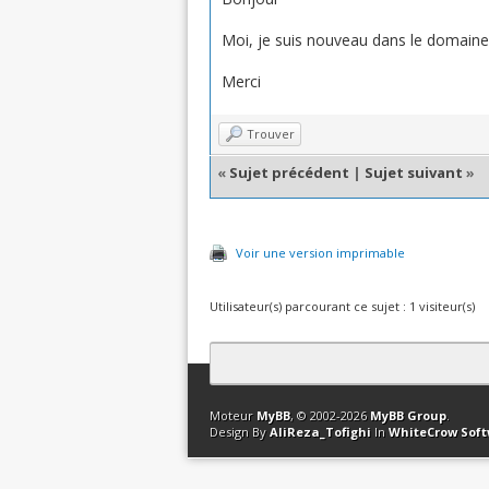
Moi, je suis nouveau dans le domaine.J
Merci
Trouver
«
Sujet précédent
|
Sujet suivant
»
Voir une version imprimable
Utilisateur(s) parcourant ce sujet : 1 visiteur(s)
Contact
Club Affiliation
Retourner en 
Moteur
MyBB
, © 2002-2026
MyBB Group
.
Design By
AliReza_Tofighi
In
WhiteCrow Sof