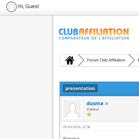
Hi, Guest
Forum Club Affiliation
Moyenne : 0 (0 vote(s))
1
2
3
4
5
presentation
dusma
Visiteur
29-05-2016, 22:50
Bonjour