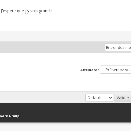
'espere que j'y vais grandir.
Atteindre :
haut
Version bas-débit (Archivé)
Syndication RSS
tware Group
.