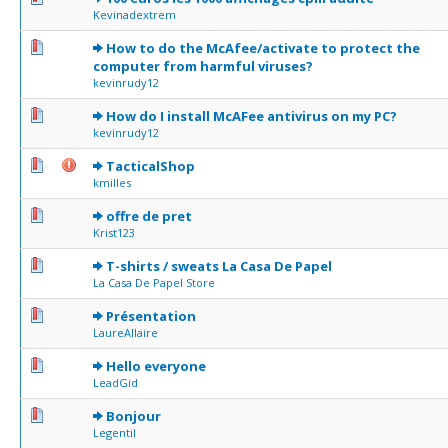
Kevinadextrem
0 Votes - 0 sur 5 en moyenne
1
2
3
4
5
How to do the McAfee/activate to protect the
computer from harmful viruses?
kevinrudy12
0 Votes - 0 sur 5 en moyenne
1
2
3
4
5
How do I install McAFee antivirus on my PC?
kevinrudy12
0 Votes - 0 sur 5 en moyenne
1
2
3
4
5
TacticalShop
kmilles
0 Votes - 0 sur 5 en moyenne
1
2
3
4
5
offre de pret
Krist123
0 Votes - 0 sur 5 en moyenne
1
2
3
4
5
T-shirts / sweats La Casa De Papel
La Casa De Papel Store
1 Votes - 5 sur 5 en moyenne
1
2
3
4
5
Présentation
LaureAllaire
0 Votes - 0 sur 5 en moyenne
1
2
3
4
5
Hello everyone
LeadGid
0 Votes - 0 sur 5 en moyenne
1
2
3
4
5
Bonjour
Legentil