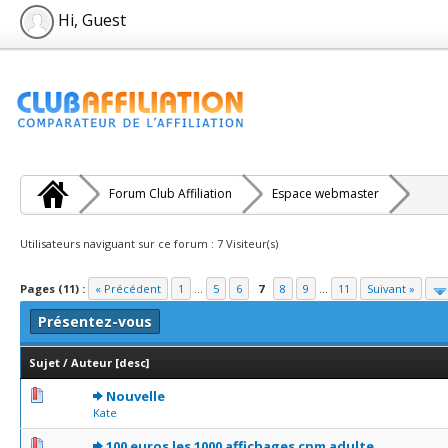
Hi, Guest
Forum Club Affiliation
Espace webmaster
Utilisateurs naviguant sur ce forum : 7 Visiteur(s)
Pages (11) :
« Précédent
1
...
5
6
7
8
9
...
11
Suivant »
Présentez-vous
Sujet
/
Auteur
[
desc
]
0 Votes - 0 sur 5 en moyenne
1
2
3
4
5
Nouvelle
Kate
0 Votes - 0 sur 5 en moyenne
1
2
3
4
5
100 euros les 1000 affichages cpm adulte