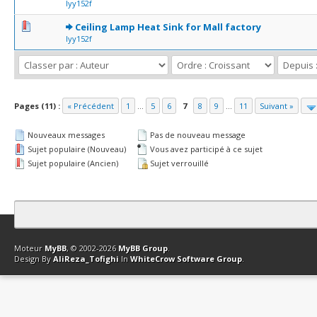
lyy152f
0 Votes - 0 sur 5 en moyenne
1
2
3
4
5
Ceiling Lamp Heat Sink for Mall factory
lyy152f
Pages (11) :
« Précédent
1
...
5
6
7
8
9
...
11
Suivant »
Nouveaux messages
Pas de nouveau message
Sujet populaire (Nouveau)
Vous avez participé à ce sujet
Sujet populaire (Ancien)
Sujet verrouillé
Contact
Club Affiliation
Retourner en haut
Version bas-débit (Archi
Moteur
MyBB
, © 2002-2026
MyBB Group
.
Design By
AliReza_Tofighi
In
WhiteCrow Software Group
.