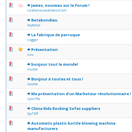
0 Votes - 0 sur 5 en moyenne
1
2
3
4
5
James, nouveau sur le forum !
LesFameusesVideosCom
0 Votes - 0 sur 5 en moyenne
1
2
3
4
5
Betabondieu
leybarjo
0 Votes - 0 sur 5 en moyenne
1
2
3
4
5
La fabrique de perruque
Logger
0 Votes - 0 sur 5 en moyenne
1
2
3
4
5
Présentation
Lou
0 Votes - 0 sur 5 en moyenne
1
2
3
4
5
bonjour tout le monde!
loustik
0 Votes - 0 sur 5 en moyenne
1
2
3
4
5
Bonjour à toutes et tous !
luxelia
0 Votes - 0 sur 5 en moyenne
1
2
3
4
5
Ma présentation d'un Marketeur révolutionnaire !
Lynx76x
0 Votes - 0 sur 5 en moyenne
1
2
3
4
5
China Kids Rocking Sofas suppliers
lyy152f
0 Votes - 0 sur 5 en moyenne
1
2
3
4
5
Automatic plastic bottle blowing machine
manufacturers