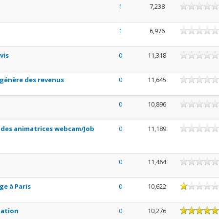
1
7,238
1
6,976
vis
0
11,318
ui génère des revenus
0
11,645
0
10,896
e des animatrices webcam/Job
0
11,189
0
11,464
e à Paris
0
10,622
iation
0
10,276