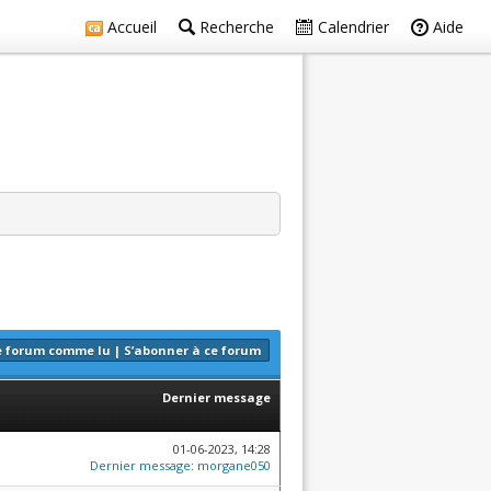
Accueil
Recherche
Calendrier
Aide
e forum comme lu
|
S’abonner à ce forum
Dernier message
01-06-2023, 14:28
Dernier message
:
morgane050