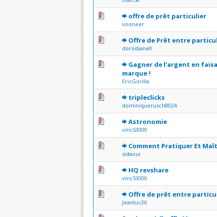
0 Votes - 0 sur 5 en moyenne
1
2
3
4
5
offre de prêt particulier
vooneer
0 Votes - 0 sur 5 en moyenne
1
2
3
4
5
Offre de Prêt entre particu
dorodiane0
0 Votes - 0 sur 5 en moyenne
1
2
3
4
5
Gagner de l'argent en fais
marque !
EricGorilla
0 Votes - 0 sur 5 en moyenne
1
2
3
4
5
tripleclicks
dominiquerusch8024
0 Votes - 0 sur 5 en moyenne
1
2
3
4
5
Astronomie
vinc53000
0 Votes - 0 sur 5 en moyenne
1
2
3
4
5
Comment Pratiquer Et Maîtr
sidaoui
0 Votes - 0 sur 5 en moyenne
1
2
3
4
5
HQ revshare
vinc53000
0 Votes - 0 sur 5 en moyenne
1
2
3
4
5
Offre de prêt entre particu
Jeanluc36