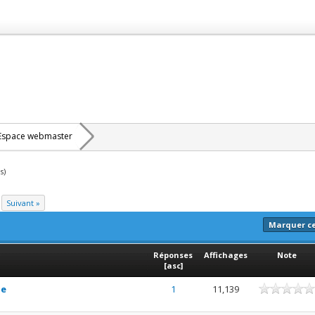
Espace webmaster
s)
Suivant »
Marquer c
Réponses
Affichages
Note
[
asc
]
le
1
11,139