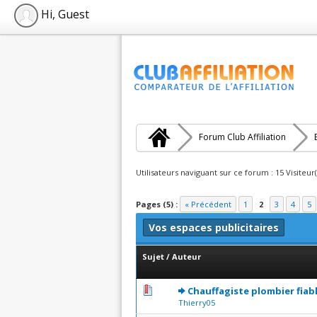
Hi, Guest
Forum Club Affiliation
Utilisateurs naviguant sur ce forum : 15 Visiteur(
Pages (5) :
« Précédent
1
2
3
4
5
Vos espaces publicitaires
Sujet
/
Auteur
0 Votes - 0 sur 5 en moyenne
1
2
3
4
5
Chauffagiste plombier fiab
Thierry05