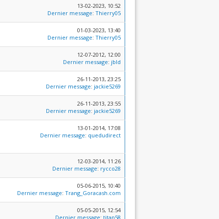
13-02-2023, 10:52
Dernier message
:
Thierry05
01-03-2023, 13:40
Dernier message
:
Thierry05
12-07-2012, 12:00
Dernier message
:
jbld
26-11-2013, 23:25
Dernier message
:
jackie5269
26-11-2013, 23:55
Dernier message
:
jackie5269
13-01-2014, 17:08
Dernier message
:
quedudirect
12-03-2014, 11:26
Dernier message
:
rycco28
05-06-2015, 10:40
Dernier message
:
Trang_Goracash.com
05-05-2015, 12:54
Dernier message
:
titan58