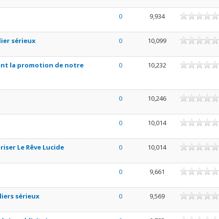
0
9,934
lier sérieux
0
10,099
ant la promotion de notre
0
10,232
0
10,246
0
10,014
iser Le Rêve Lucide
0
10,014
0
9,661
liers sérieux
0
9,569