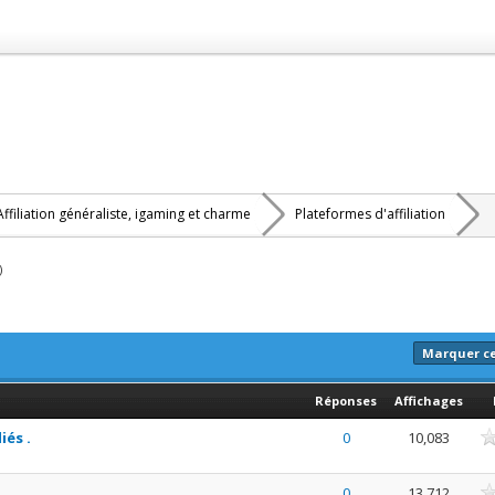
Affiliation généraliste, igaming et charme
Plateformes d'affiliation
)
Marquer c
Réponses
Affichages
enne
iés .
0
10,083
enne
0
13,712