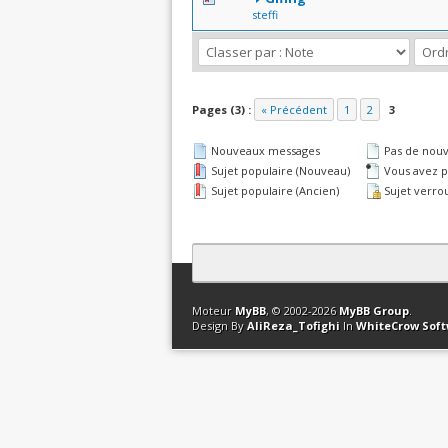
steffi
Pages (3) :
« Précédent
1
2
3
Nouveaux messages
Pas de nou
Sujet populaire (Nouveau)
Vous avez pa
Sujet populaire (Ancien)
Sujet verrou
Contact
Club Affiliation
Retourner en 
Moteur
MyBB
, © 2002-2026
MyBB Group
.
Design By
AliReza_Tofighi
In
WhiteCrow Sof