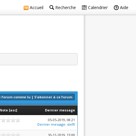
Accueil
Recherche
Calendrier
Aide
e forum comme lu
|
S’abonner à ce forum
Note
[
asc
]
Dernier message
05-05-2019, 08:21
Dernier message
:
steffi
10-11-2019, 13:00