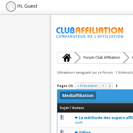
Hi, Guest
Forum Club Affiliation
Utilisateurs naviguant sur ce forum : 1 Visiteur(s
Pages (3) :
« Précédent
1
2
3
Mediaffiliation
Sujet
/
Auteur
0 Votes - 0 sur 5 en moy
1
2
3
4
5
La méthode des supers affil
steffi
0 Votes - 0 sur 5 en moy
1
2
3
4
5
Gifing