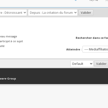
veau message
Rechercher dans ce fo
rticipé à ce sujet
illé
Atteindre :
haut
Version bas-débit (Archivé)
Syndication RSS
tware Group
.