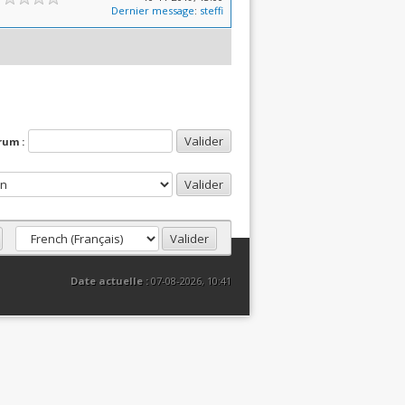
Dernier message
:
steffi
rum :
Date actuelle :
07-08-2026, 10:41