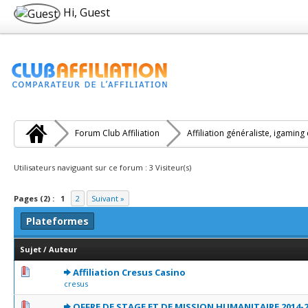
Hi, Guest
Forum Club Affiliation
Affiliation généraliste, igaming
Utilisateurs naviguant sur ce forum : 3 Visiteur(s)
Pages (2) :
1
2
Suivant »
Plateformes
Sujet
/
Auteur
0 Votes - 0 sur 5 en moyenne
1
2
3
4
5
Affiliation Cresus Casino
cresus
0 Votes - 0 sur 5 en moyenne
1
2
3
4
5
OFFRE DE STAGE ET DE MISSION HUMANITAIRE 2014-2