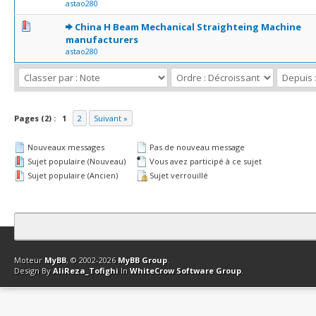
astao280
0 Votes - 0 sur 5 en moyenne
1
2
3
4
5
China H Beam Mechanical Straighteing Machine
manufacturers
astao280
Pages (2) :
1
2
Suivant »
Nouveaux messages
Pas de nouveau message
Sujet populaire (Nouveau)
Vous avez participé à ce sujet
Sujet populaire (Ancien)
Sujet verrouillé
Contact
Club Affiliation
Retourner en haut
Version bas-débit (Archi
Moteur
MyBB
, © 2002-2026
MyBB Group
.
Design By
AliReza_Tofighi
In
WhiteCrow Software Group
.