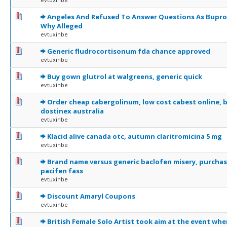
0 Votes - 0 sur 5 en moyenne
1
2
3
4
5
Angeles And Refused To Answer Questions As Bupr
Why Alleged
evtuxinbe
0 Votes - 0 sur 5 en moyenne
1
2
3
4
5
Generic fludrocortisonum fda chance approved
evtuxinbe
0 Votes - 0 sur 5 en moyenne
1
2
3
4
5
Buy gown glutrol at walgreens, generic quick
evtuxinbe
0 Votes - 0 sur 5 en moyenne
1
2
3
4
5
Order cheap cabergolinum, low cost cabest online, 
dostinex australia
evtuxinbe
0 Votes - 0 sur 5 en moyenne
1
2
3
4
5
Klacid alive canada otc, autumn claritromicina 5 mg
evtuxinbe
0 Votes - 0 sur 5 en moyenne
1
2
3
4
5
Brand name versus generic baclofen misery, purchas
pacifen fass
evtuxinbe
0 Votes - 0 sur 5 en moyenne
1
2
3
4
5
Discount Amaryl Coupons
evtuxinbe
0 Votes - 0 sur 5 en moyenne
1
2
3
4
5
British Female Solo Artist took aim at the event wh