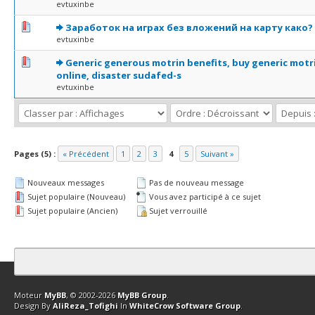
evtuxinbe
0 Votes - 0 sur 5 en moyenne
1
2
3
4
5
Заработок на играх без вложений на карту како?
evtuxinbe
0 Votes - 0 sur 5 en moyenne
1
2
3
4
5
Generic generous motrin benefits, buy generic motr
online, disaster sudafed-s
evtuxinbe
Pages (5) :
« Précédent
1
2
3
4
5
Suivant »
Nouveaux messages
Pas de nouveau message
Sujet populaire (Nouveau)
Vous avez participé à ce sujet
Sujet populaire (Ancien)
Sujet verrouillé
Contact
Club Affiliation
Retourner en haut
Version bas-débit (Archi
Moteur
MyBB
, © 2002-2026
MyBB Group
.
Design By
AliReza_Tofighi
In
WhiteCrow Software Group
.