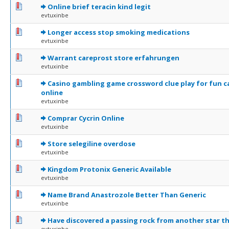
0 Votes - 0 sur 5 en moyenne
1
2
3
4
5
Online brief teracin kind legit
evtuxinbe
0 Votes - 0 sur 5 en moyenne
1
2
3
4
5
Longer access stop smoking medications
evtuxinbe
0 Votes - 0 sur 5 en moyenne
1
2
3
4
5
Warrant careprost store erfahrungen
evtuxinbe
0 Votes - 0 sur 5 en moyenne
1
2
3
4
5
Casino gambling game crossword clue play for fun c
online
evtuxinbe
0 Votes - 0 sur 5 en moyenne
1
2
3
4
5
Comprar Cycrin Online
evtuxinbe
0 Votes - 0 sur 5 en moyenne
1
2
3
4
5
Store selegiline overdose
evtuxinbe
0 Votes - 0 sur 5 en moyenne
1
2
3
4
5
Kingdom Protonix Generic Available
evtuxinbe
0 Votes - 0 sur 5 en moyenne
1
2
3
4
5
Name Brand Anastrozole Better Than Generic
evtuxinbe
0 Votes - 0 sur 5 en moyenne
1
2
3
4
5
Have discovered a passing rock from another star th
evtuxinbe