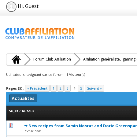
Hi, Guest
Forum Club Affiliation
Affiliation généraliste, igaming
Utilisateurs naviguant sur ce forum : 1 Visiteur(s)
Pages (5) :
« Précédent
1
2
3
4
5
Suivant »
Actualités
Sujet
/
Auteur
0 Votes - 0 sur 5 en moyenne
1
2
3
4
5
New recipes from Samin Nosrat and Dorie Greenspa
evtuxinbe