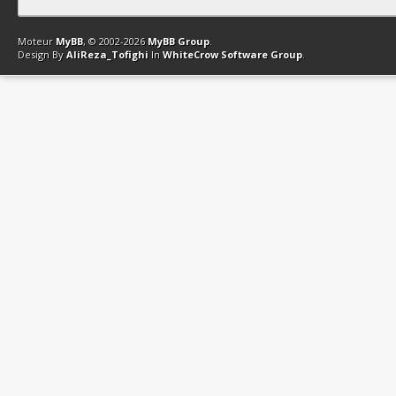
Contact
Club Affiliation
Retourner en haut
Version bas-débit (Archi
Moteur
MyBB
, © 2002-2026
MyBB Group
.
Design By
AliReza_Tofighi
In
WhiteCrow Software Group
.