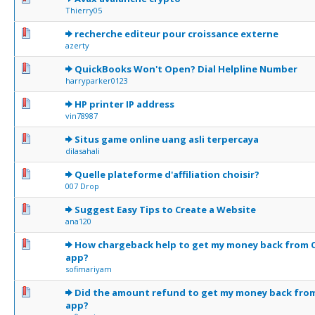
Thierry05
0 Votes - 0 sur 5 en moyenne
1
2
3
4
5
recherche editeur pour croissance externe
azerty
0 Votes - 0 sur 5 en moyenne
1
2
3
4
5
QuickBooks Won't Open? Dial Helpline Number
harryparker0123
0 Votes - 0 sur 5 en moyenne
1
2
3
4
5
HP printer IP address
vin78987
0 Votes - 0 sur 5 en moyenne
1
2
3
4
5
Situs game online uang asli terpercaya
dilasahali
0 Votes - 0 sur 5 en moyenne
1
2
3
4
5
Quelle plateforme d'affiliation choisir?
007 Drop
0 Votes - 0 sur 5 en moyenne
1
2
3
4
5
Suggest Easy Tips to Create a Website
ana120
0 Votes - 0 sur 5 en moyenne
1
2
3
4
5
How chargeback help to get my money back from 
app?
sofimariyam
0 Votes - 0 sur 5 en moyenne
1
2
3
4
5
Did the amount refund to get my money back fro
app?