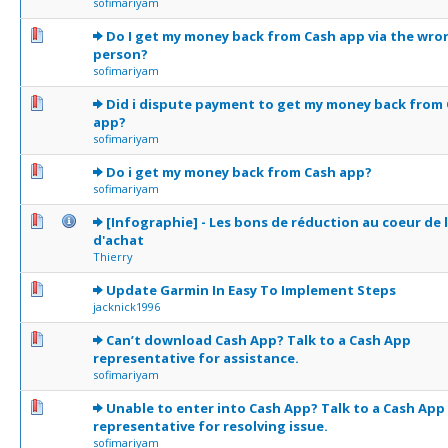
sofimariyam
0 Votes - 0 sur 5 en moyenne
1
2
3
4
5
Do I get my money back from Cash app via the wro
person?
sofimariyam
0 Votes - 0 sur 5 en moyenne
1
2
3
4
5
Did i dispute payment to get my money back from
app?
sofimariyam
0 Votes - 0 sur 5 en moyenne
1
2
3
4
5
Do i get my money back from Cash app?
sofimariyam
1 Votes - 5 sur 5 en moyenne
1
2
3
4
5
[Infographie] - Les bons de réduction au coeur de l
d'achat
Thierry
0 Votes - 0 sur 5 en moyenne
1
2
3
4
5
Update Garmin In Easy To Implement Steps
jacknick1996
0 Votes - 0 sur 5 en moyenne
1
2
3
4
5
Can’t download Cash App? Talk to a Cash App
representative for assistance.
sofimariyam
0 Votes - 0 sur 5 en moyenne
1
2
3
4
5
Unable to enter into Cash App? Talk to a Cash App
representative for resolving issue.
sofimariyam