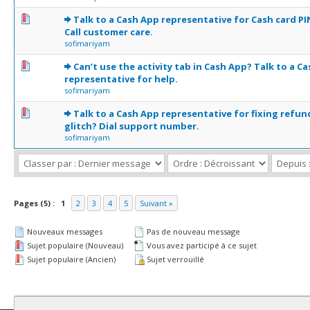
0 Votes - 0 sur 5 en moyenne
1
2
3
4
5
Talk to a Cash App representative for Cash card PI
Call customer care.
sofimariyam
0 Votes - 0 sur 5 en moyenne
1
2
3
4
5
Can’t use the activity tab in Cash App? Talk to a C
representative for help.
sofimariyam
0 Votes - 0 sur 5 en moyenne
1
2
3
4
5
Talk to a Cash App representative for fixing refun
glitch? Dial support number.
sofimariyam
Pages (5) :
1
2
3
4
5
Suivant »
Nouveaux messages
Pas de nouveau message
Sujet populaire (Nouveau)
Vous avez participé à ce sujet
Sujet populaire (Ancien)
Sujet verrouillé