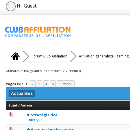
Hi, Guest
Forum Club Affiliation
Affiliation généraliste, igaming
Utilisateurs naviguant sur ce forum : 2 Visiteur(s)
Pages (5) :
1
2
3
4
5
Suivant »
Actualités
Sujet
/
Auteur
0 Votes - 0 sur 5 en moyenne
1
2
3
4
5
Stratégie dca
Thierry05
0 Votes - 0 sur 5 en moyenne
1
2
3
4
5
Avax avalanche crypto