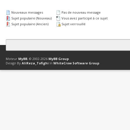
Nouveaux messages
Pas de nouveau message
Sujet populaire (Nouveau)
Vous avez participé à ce sujet
Sujet populaire (Ancien)
Sujet verrouillé
Contact
Club Affiliation
Retourner en haut
Version bas-débit (Archi
Moteur
MyBB
, © 2002-2026
MyBB Group
.
Design By
AliReza_Tofighi
In
WhiteCrow Software Group
.