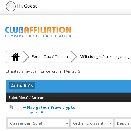
Hi, Guest
Forum Club Affiliation
Affiliation généraliste, igaming
Utilisateurs naviguant sur ce forum : 1 Visiteur(s)
Actualités
Sujet
[
desc
]
/
Auteur
0 Votes - 0 sur 5 en moyenne
1
2
3
4
5
Navigateur Brave crypto
morgane050