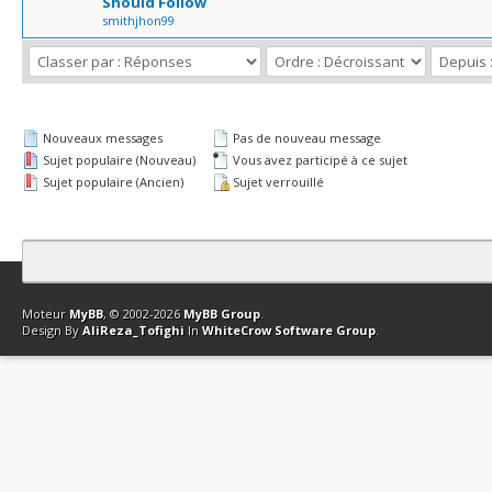
Should Follow
smithjhon99
Nouveaux messages
Pas de nouveau message
Sujet populaire (Nouveau)
Vous avez participé à ce sujet
Sujet populaire (Ancien)
Sujet verrouillé
Contact
Club Affiliation
Retourner en haut
Version bas-débit (Archi
Moteur
MyBB
, © 2002-2026
MyBB Group
.
Design By
AliReza_Tofighi
In
WhiteCrow Software Group
.