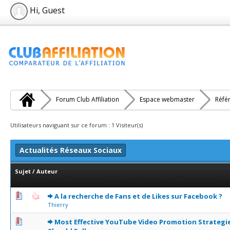
Hi, Guest
Forum Club Affiliation
Espace webmaster
Réfé
Utilisateurs naviguant sur ce forum : 1 Visiteur(s)
Actualités Réseaux Sociaux
Sujet
/
Auteur
0 Votes - 0 sur 5 en moyenne
1
2
3
4
5
A la recherche de Fans et de Likes sur Facebook ?
Thierry
0 Votes - 0 sur 5 en moyenne
1
2
3
4
5
Most Effective YouTube Video Promotion Strategi