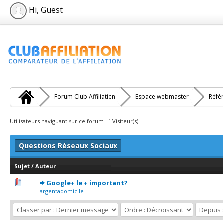
Hi, Guest
Forum Club Affiliation
Espace webmaster
Réfé
Utilisateurs naviguant sur ce forum : 1 Visiteur(s)
Questions Réseaux Sociaux
Sujet
/
Auteur
0 Votes - 0 sur 5 en moyenne
1
2
3
4
5
Google+ le + important?
argentadomicile