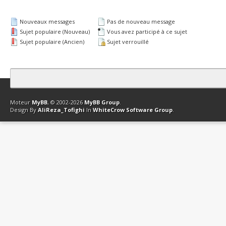
Nouveaux messages
Pas de nouveau message
Sujet populaire (Nouveau)
Vous avez participé à ce sujet
Sujet populaire (Ancien)
Sujet verrouillé
Contact
Club Affiliation
Retourner en haut
Version bas-débit (Archi
Moteur
MyBB
, © 2002-2026
MyBB Group
.
Design By
AliReza_Tofighi
In
WhiteCrow Software Group
.