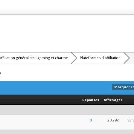
Affiliation généraliste, igaming et charme
Plateformes d'affiliation
)
Marquer c
Réponses
Affichages
ne
0
20,292