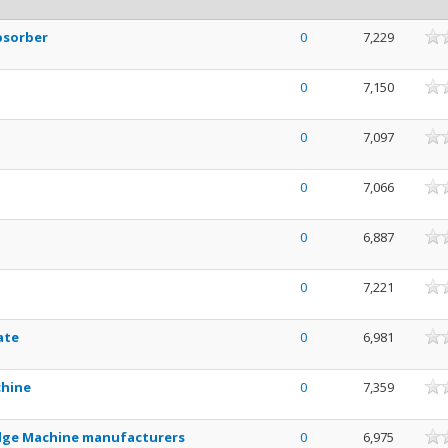
ne
bsorber
0
7,229
ne
0
7,150
ne
0
7,097
ne
0
7,066
ne
0
6,887
ne
0
7,221
ne
ate
0
6,981
ne
chine
0
7,359
ne
idge Machine manufacturers
0
6,975