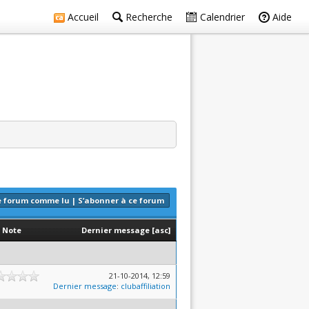
Accueil
Recherche
Calendrier
Aide
e forum comme lu
|
S’abonner à ce forum
Note
Dernier message
[
asc
]
21-10-2014, 12:59
Dernier message
:
clubaffiliation