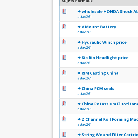
Sujets normaux
0 Votes - 0 sur 5 en moyen
1
2
3
4
5
wholesale HONDA Shock A
astao261
0 Votes - 0 sur 5 en moyen
1
2
3
4
5
V Mount Battery
astao261
0 Votes - 0 sur 5 en moyen
1
2
3
4
5
Hydraulic Winch price
astao261
0 Votes - 0 sur 5 en moyen
1
2
3
4
5
Kia Rio Headlight price
astao261
0 Votes - 0 sur 5 en moyen
1
2
3
4
5
RIM Casting China
astao261
0 Votes - 0 sur 5 en moyen
1
2
3
4
5
China PCM seals
astao261
0 Votes - 0 sur 5 en moyen
1
2
3
4
5
China Potassium Fluotitan
astao261
0 Votes - 0 sur 5 en moyen
1
2
3
4
5
Z Channel Roll Forming Ma
astao261
0 Votes - 0 sur 5 en moyen
1
2
3
4
5
String Wound Filter Cartr