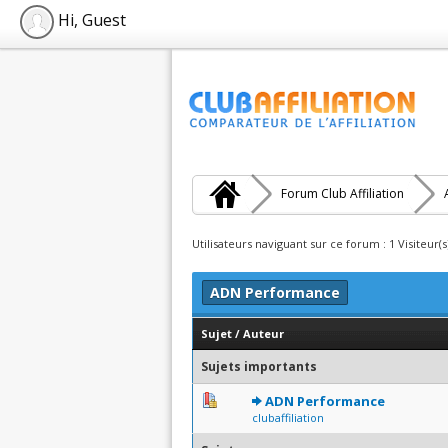
Hi, Guest
Forum Club Affiliation
Utilisateurs naviguant sur ce forum : 1 Visiteur(s
ADN Performance
Sujet
/
Auteur
Sujets importants
0 Votes - 0 sur 5 en moyen
1
2
3
4
5
ADN Performance
clubaffiliation