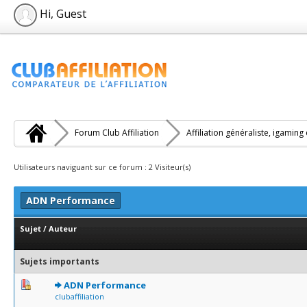
Hi, Guest
Forum Club Affiliation
Affiliation généraliste, igaming
Utilisateurs naviguant sur ce forum : 2 Visiteur(s)
ADN Performance
Sujet
/
Auteur
Sujets importants
0 Votes - 0 sur 5 en moyenne
1
2
3
4
5
ADN Performance
clubaffiliation