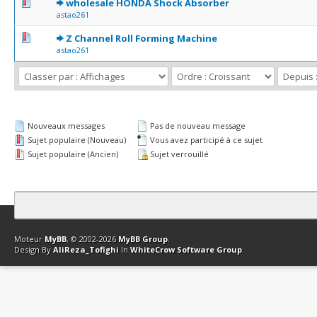
0 Votes - 0 sur 5 en moyenne
1
2
3
4
5
wholesale HONDA Shock Absorber
astao261
0 Votes - 0 sur 5 en moyenne
1
2
3
4
5
Z Channel Roll Forming Machine
astao261
Nouveaux messages
Pas de nouveau message
Sujet populaire (Nouveau)
Vous avez participé à ce sujet
Sujet populaire (Ancien)
Sujet verrouillé
Contact
Club Affiliation
Retourner en haut
Version bas-débit (Archi
Moteur
MyBB
, © 2002-2026
MyBB Group
.
Design By
AliReza_Tofighi
In
WhiteCrow Software Group
.