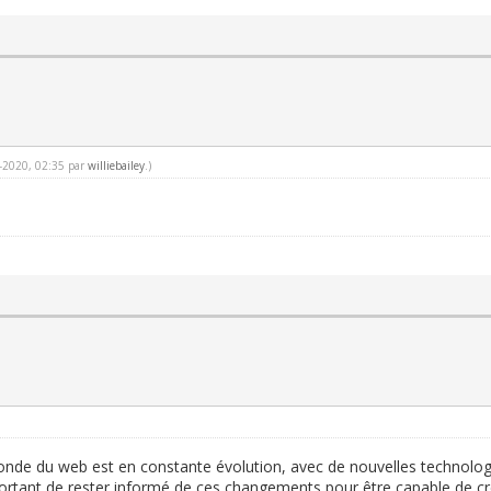
6-2020, 02:35 par
williebailey
.)
monde du web est en constante évolution, avec de nouvelles technolo
portant de rester informé de ces changements pour être capable de cr