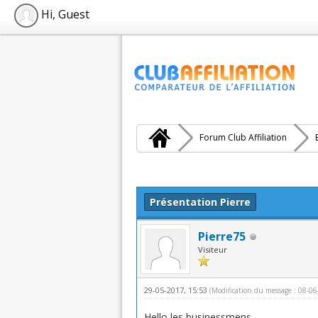
Hi, Guest
Forum Club Affiliation
Moyenne : 0 (0 vote(s))
1
2
3
4
5
Présentation Pierre
Pierre75
Visiteur
29-05-2017, 15:53
(Modification du message : 08-0
Hello les businessmens,