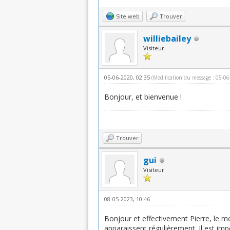
Site web
Trouver
williebailey
Visiteur
05-06-2020, 02:35
(Modification du message : 05-0
Bonjour, et bienvenue !
Trouver
gui
Visiteur
08-05-2023, 10:46
Bonjour et effectivement Pierre, le 
apparaissent régulièrement. Il est im