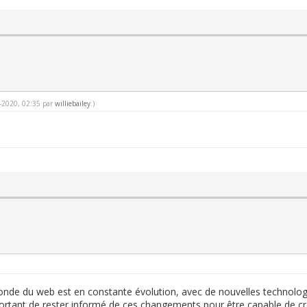
6-2020, 02:35 par
williebailey
.)
monde du web est en constante évolution, avec de nouvelles technolo
portant de rester informé de ces changements pour être capable de cr