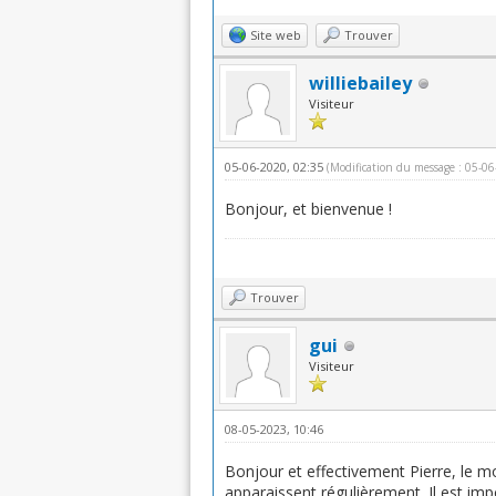
Site web
Trouver
williebailey
Visiteur
05-06-2020, 02:35
(Modification du message : 05-0
Bonjour, et bienvenue !
Trouver
gui
Visiteur
08-05-2023, 10:46
Bonjour et effectivement Pierre, le 
apparaissent régulièrement. Il est im