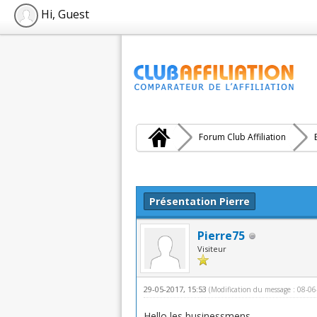
Hi, Guest
Forum Club Affiliation
Moyenne : 0 (0 vote(s))
1
2
3
4
5
Présentation Pierre
Pierre75
Visiteur
29-05-2017, 15:53
(Modification du message : 08-0
Hello les businessmens,