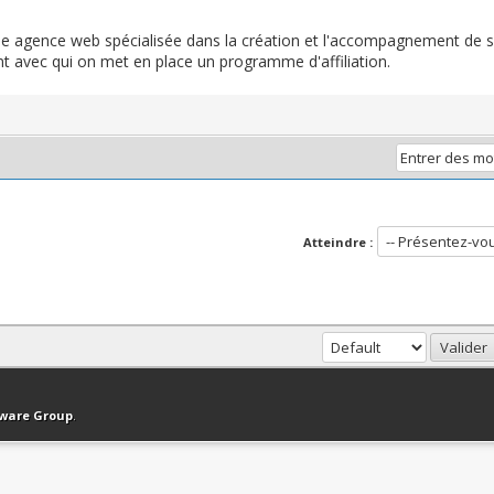
une agence web spécialisée dans la création et l'accompagnement de 
ient avec qui on met en place un programme d'affiliation.
Atteindre :
haut
Version bas-débit (Archivé)
Syndication RSS
tware Group
.