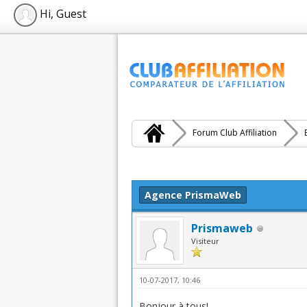
Hi, Guest
Forum Club Affiliation
Moyenne : 5 (1 vote(s))
1
2
3
4
5
Agence PrismaWeb
Prismaweb
Visiteur
10-07-2017, 10:46
Bonjour à tous!