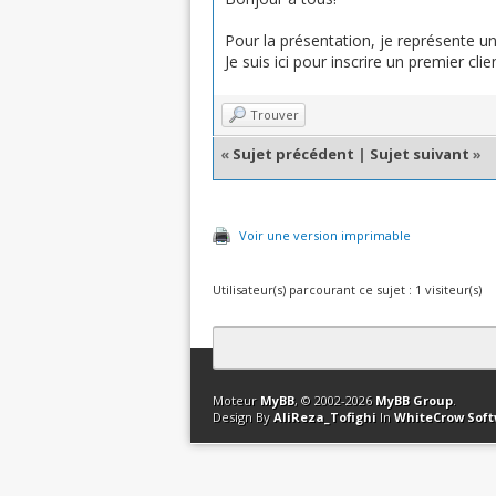
Pour la présentation, je représente 
Je suis ici pour inscrire un premier cl
Trouver
«
Sujet précédent
|
Sujet suivant
»
Voir une version imprimable
Utilisateur(s) parcourant ce sujet : 1 visiteur(s)
Contact
Club Affiliation
Retourner en 
Moteur
MyBB
, © 2002-2026
MyBB Group
.
Design By
AliReza_Tofighi
In
WhiteCrow Sof