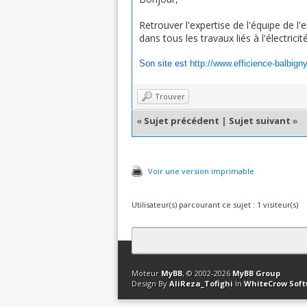
Retrouver l'expertise de l'équipe de l
dans tous les travaux liés à l'électricité
Son site est
http://www.efficience-balbign
Trouver
«
Sujet précédent
|
Sujet suivant
»
Voir une version imprimable
Utilisateur(s) parcourant ce sujet : 1 visiteur(s)
Contact
Club Affiliation
Retourner en 
Moteur
MyBB
, © 2002-2026
MyBB Group
.
Design By
AliReza_Tofighi
In
WhiteCrow Sof