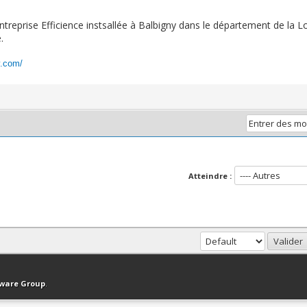
'entreprise Efficience instsallée à Balbigny dans le département de la
.
y.com/
Atteindre :
haut
Version bas-débit (Archivé)
Syndication RSS
tware Group
.