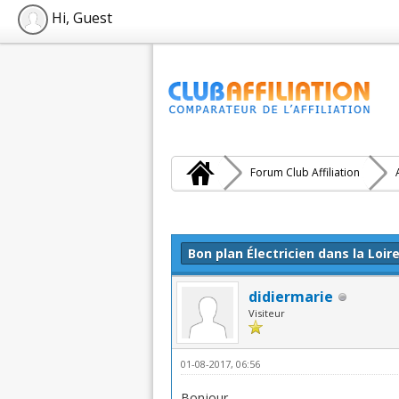
Hi, Guest
Forum Club Affiliation
Moyenne : 0 (0 vote(s))
1
2
3
4
5
Bon plan Électricien dans la Loir
didiermarie
Visiteur
01-08-2017, 06:56
Bonjour,