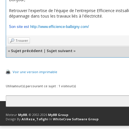
Retrouver l'expertise de l'équipe de l'entreprise Efficience inst
dépannage dans tous les travaux liés à l'électricité.
Son site est
http://www.efficience-balbigny.com/
Trouver
«
Sujet précédent
|
Sujet suivant
»
Voir une version imprimable
Utilisateur(s) parcourant ce sujet : 1 visiteur(s)
Contact
Club Affiliation
Retourner en haut
Version bas-débit (Archi
Moteur
MyBB
, © 2002-2026
MyBB Group
.
Design By
AliReza_Tofighi
In
WhiteCrow Software Group
.