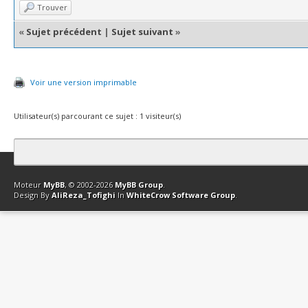
Trouver
«
Sujet précédent
|
Sujet suivant
»
Voir une version imprimable
Utilisateur(s) parcourant ce sujet : 1 visiteur(s)
Contact
Club Affiliation
Retourner en haut
Version bas-débit (Archi
Moteur
MyBB
, © 2002-2026
MyBB Group
.
Design By
AliReza_Tofighi
In
WhiteCrow Software Group
.