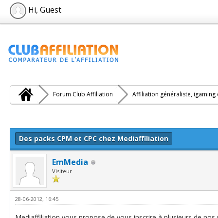
Hi, Guest
Forum Club Affiliation
Affiliation généraliste, igaming
e(s))
Des packs CPM et CPC chez Mediaffiliation
EmMedia
Visiteur
28-06-2012, 16:45
Mediaffiliation vous propose de vous inscrire à plusieurs de n