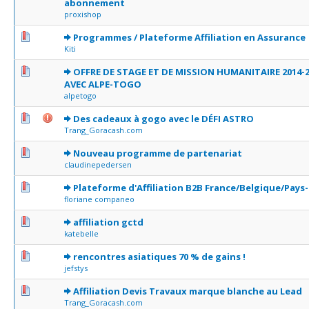
abonnement
proxishop
0 Votes - 0 sur 5 en moyenne
1
2
3
4
5
Programmes / Plateforme Affiliation en Assurance
Kiti
0 Votes - 0 sur 5 en moyenne
1
2
3
4
5
OFFRE DE STAGE ET DE MISSION HUMANITAIRE 2014-
AVEC ALPE-TOGO
alpetogo
0 Votes - 0 sur 5 en moyenne
1
2
3
4
5
Des cadeaux à gogo avec le DÉFI ASTRO
Trang_Goracash.com
0 Votes - 0 sur 5 en moyenne
1
2
3
4
5
Nouveau programme de partenariat
claudinepedersen
1 Votes - 5 sur 5 en moyenne
1
2
3
4
5
Plateforme d'Affiliation B2B France/Belgique/Pays
floriane companeo
0 Votes - 0 sur 5 en moyenne
1
2
3
4
5
affiliation gctd
katebelle
1 Votes - 5 sur 5 en moyenne
1
2
3
4
5
rencontres asiatiques 70 % de gains !
jefstys
0 Votes - 0 sur 5 en moyenne
1
2
3
4
5
Affiliation Devis Travaux marque blanche au Lead
Trang_Goracash.com