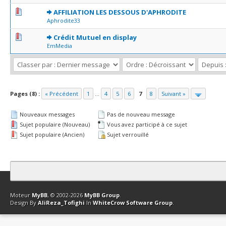
0 Votes - 0 sur 5 en moyenne
1
2
3
4
5
AFFILIATION LES DESSOUS D'APHRODITE
Aphrodite33
0 Votes - 0 sur 5 en moyenne
1
2
3
4
5
Crédit Mutuel en display
EmMedia
Pages (8) :
« Précédent
1
...
4
5
6
7
8
Suivant »
Nouveaux messages
Pas de nouveau message
Sujet populaire (Nouveau)
Vous avez participé à ce sujet
Sujet populaire (Ancien)
Sujet verrouillé
Contact
Club Affiliation
Retourner en haut
Version bas-débit (Archi
Moteur
MyBB
, © 2002-2026
MyBB Group
.
Design By
AliReza_Tofighi
In
WhiteCrow Software Group
.