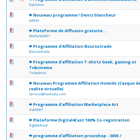
Kalimmo
1 Votes - 5 sur 5 en moyenne
1
2
3
4
5
Nouveau programme ! Dents blancheur
pakito
0 Votes - 0 sur 5 en moyenne
1
2
3
4
5
Plateforme de diffusion gratuite...
flexfunk2001
0 Votes - 0 sur 5 en moyenne
1
2
3
4
5
Programme d'Affiliation Boursotrade
Boursotrade
0 Votes - 0 sur 5 en moyenne
1
2
3
4
5
Programme d'affiliation T-shirts Geek, gaming et
Tv&cinema
Tostadora
0 Votes - 0 sur 5 en moyenne
1
2
3
4
5
Nouveau Programme Affiliation Homido (Casque d
realite virtuelle)
service@homido.com
0 Votes - 0 sur 5 en moyenne
1
2
3
4
5
Programme d'affiliation Marketplace Art
matth87
0 Votes - 0 sur 5 en moyenne
1
2
3
4
5
Plateforme Digital4Cast 100% Co-registration
Digital4cast
0 Votes - 0 sur 5 en moyenne
1
2
3
4
5
programme d'affiliation proxishop - 300€ /