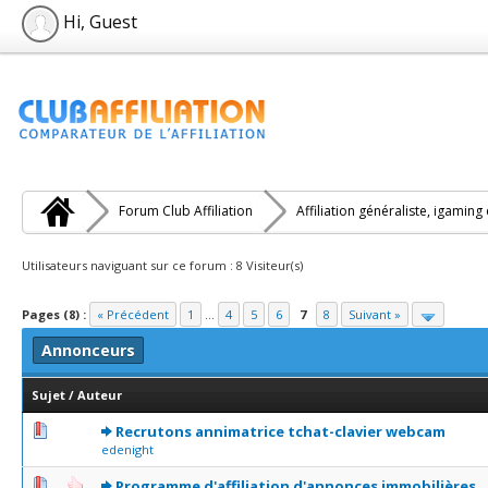
Hi, Guest
Forum Club Affiliation
Affiliation généraliste, igaming
Utilisateurs naviguant sur ce forum : 8 Visiteur(s)
Pages (8) :
« Précédent
1
...
4
5
6
7
8
Suivant »
Annonceurs
Sujet
/
Auteur
0 Votes - 0 sur 5 en moyenne
1
2
3
4
5
Recrutons annimatrice tchat-clavier webcam
edenight
1 Votes - 5 sur 5 en moyenne
1
2
3
4
5
Programme d'affiliation d'annonces immobilières