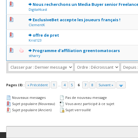
0 Votes - 0 sur 5 en moyenne
1
2
3
4
5
Nous recherchons un Media Buyer senior Freelanc
Digital4cast
0 Votes - 0 sur 5 en moyenne
1
2
3
4
5
ExclusiveBet accepte les joueurs français !
ClementK
0 Votes - 0 sur 5 en moyenne
1
2
3
4
5
offre de pret
Krist123
1 Votes - 5 sur 5 en moyenne
1
2
3
4
5
Programme d'affiliation greentomatocars
stharry
Pages (8) :
« Précédent
1
...
4
5
6
7
8
Suivant »
Nouveaux messages
Pas de nouveau message
Sujet populaire (Nouveau)
Vous avez participé à ce sujet
Sujet populaire (Ancien)
Sujet verrouillé