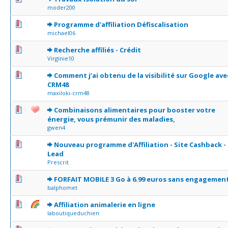
moder200
1 Votes - 4 sur 5 en moyenne
1
2
3
4
5
Programme d'affiliation Défiscalisation
michael06
0 Votes - 0 sur 5 en moyenne
1
2
3
4
5
Recherche affiliés - Crédit
Virginie10
0 Votes - 0 sur 5 en moyenne
1
2
3
4
5
Comment j’ai obtenu de la visibilité sur Google ave
CRM48
maxiloki-crm48
0 Votes - 0 sur 5 en moyenne
1
2
3
4
5
Combinaisons alimentaires pour booster votre
énergie, vous prémunir des maladies,
gwen4
0 Votes - 0 sur 5 en moyenne
1
2
3
4
5
Nouveau programme d'Affiliation - Site Cashback -
Lead
Prescrit
0 Votes - 0 sur 5 en moyenne
1
2
3
4
5
FORFAIT MOBILE 3 Go à 6.99 euros sans engagement
balphomet
0 Votes - 0 sur 5 en moyenne
1
2
3
4
5
Affiliation animalerie en ligne
laboutiqueduchien