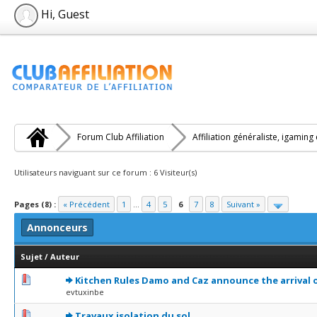
Hi, Guest
Forum Club Affiliation
Affiliation généraliste, igaming
Utilisateurs naviguant sur ce forum : 6 Visiteur(s)
Pages (8) :
« Précédent
1
...
4
5
6
7
8
Suivant »
Annonceurs
Sujet
/
Auteur
0 Votes - 0 sur 5 en moyenne
1
2
3
4
5
Kitchen Rules Damo and Caz announce the arrival 
evtuxinbe
0 Votes - 0 sur 5 en moyenne
1
2
3
4
5
Travaux isolation du sol