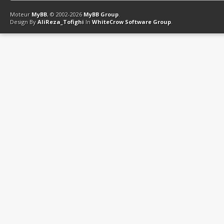
Contact
Club Affiliation
Retourner en haut
Version bas-débit (Archi
Moteur
MyBB
, © 2002-2026
MyBB Group
.
Design By
AliReza_Tofighi
In
WhiteCrow Software Group
.