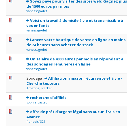
0 Votes - 0 sur 5 en moyenne
1
2
3
4
5
Soyez payé pour visiter des sites web: Gagnez plus
de 1500 euros par mois
vanessagodet
0 Votes - 0 sur 5 en moyenne
1
2
3
4
5
Voici un travail à domicile à vie et transmissible à
vos enfants
vanessagodet
0 Votes - 0 sur 5 en moyenne
1
2
3
4
5
Lancez votre boutique de vente en ligne en moins
de 24 heures sans acheter de stock
vanessagodet
0 Votes - 0 sur 5 en moyenne
1
2
3
4
5
Un salaire de 4000 euros par mois en répondant a
des sondages rémunérés en ligne
vanessagodet
0 Votes - 0 sur 5 en moyenne
1
2
3
4
5
Sondage :
Affiliation amazon récurrente et à vie -
Cherche testeurs
Amazing Tracker
0 Votes - 0 sur 5 en moyenne
1
2
3
4
5
recherche d'affiliés
sophie pasteur
0 Votes - 0 sur 5 en moyenne
1
2
3
4
5
offre de prêt d'argent légal sans aucun frais en
Avance
francois4321