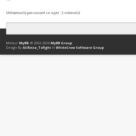
Utilisateur(s) parcourant ce sujet : 2 visiteur(s)
Contact
Club Affiliation
Retourner en haut
Version bas-débit (Archi
Moteur
MyBB
, © 2002-2026
MyBB Group
.
Design By
AliReza_Tofighi
In
WhiteCrow Software Group
.