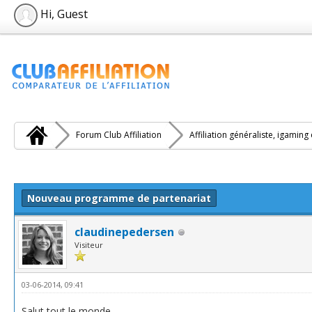
Hi, Guest
Forum Club Affiliation
Affiliation généraliste, igaming
e(s))
Nouveau programme de partenariat
claudinepedersen
Visiteur
03-06-2014, 09:41
Salut tout le monde,