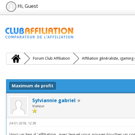
Hi, Guest
Forum Club Affiliation
Affiliation généraliste, igaming
e(s))
Maximum de profit
Sylviannie gabriel
Visiteur
24-01-2018, 12:38
Voici un lien d 'affiliation, avec lequel vous pouver toucher un