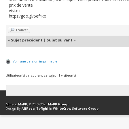
prix de vente
visitez :
https:/goo.gl/5efrRo
Trouver
«
Sujet précédent
|
Sujet suivant
»
Voir une version imprimable
Utilisateur(s) parcourant ce sujet : 1 visiteur(s)
Contact
Club Affiliation
Retourner en haut
Version bas-débit (Archi
Moteur
MyBB
, © 2002-2026
MyBB Group
.
Design By
AliReza_Tofighi
In
WhiteCrow Software Group
.