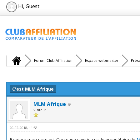
Hi, Guest
Forum Club Affiliation
Espace webmaster
Prés
e(s))
C'est MLM Afrique
MLM Afrique
Visiteur
20-02-2018, 11:58
Bonjour mon nom est Ousmane sow je suis le propriétaire de
M