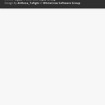
Design By
AliReza_Tofighi
In
WhiteCrow Software Group
.