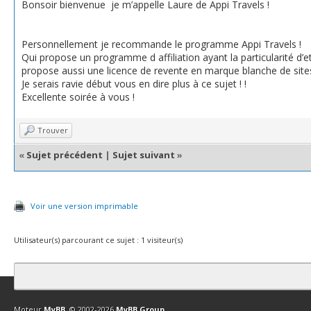
Bonsoir bienvenue je m’appelle Laure de Appi Travels !
Personnellement je recommande le programme Appi Travels !
Qui propose un programme d affiliation ayant la particularité d’
propose aussi une licence de revente en marque blanche de site
Je serais ravie début vous en dire plus à ce sujet ! !
Excellente soirée à vous !
Trouver
«
Sujet précédent
|
Sujet suivant
»
Voir une version imprimable
Utilisateur(s) parcourant ce sujet : 1 visiteur(s)
Contact
Club Affiliation
Retourner en haut
Version bas-débit (Archi
Moteur
MyBB
, © 2002-2026
MyBB Group
.