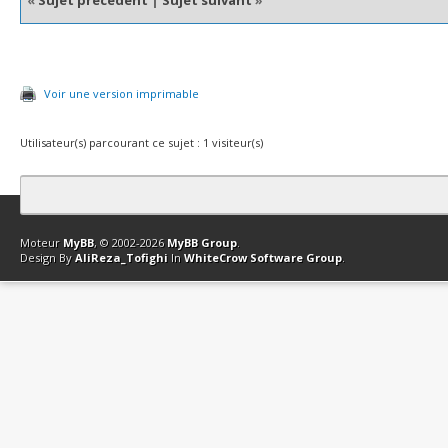
«
Sujet précédent
|
Sujet suivant
»
Voir une version imprimable
Utilisateur(s) parcourant ce sujet : 1 visiteur(s)
Contact
Club Affiliation
Retourner en haut
Version bas-débit (Archi
Moteur
MyBB
, © 2002-2026
MyBB Group
.
Design By
AliReza_Tofighi
In
WhiteCrow Software Group
.