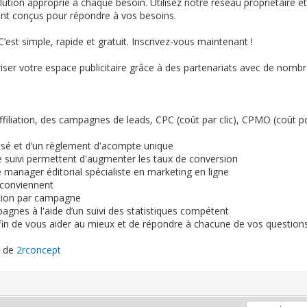
ion approprié à chaque besoin. Utilisez notre réseau propriétaire 
sont conçus pour répondre à vos besoins.
’est simple, rapide et gratuit. Inscrivez-vous maintenant !
ser votre espace publicitaire grâce à des partenariats avec de nomb
iliation, des campagnes de leads, CPC (coût par clic), CPMO (coût p
risé et d’un règlement d'acompte unique
e suivi permettent d'augmenter les taux de conversion
e manager éditorial spécialiste en marketing en ligne
 conviennent
tion par campagne
agnes à l'aide d’un suivi des statistiques compétent
afin de vous aider au mieux et de répondre à chacune de vos questions
e de
2rconcept