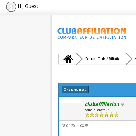
Hi, Guest
Forum Club Affiliation
: 1 (1 vote(s))
2rconcept
clubaffiliation
Administrateur
18-04-2014, 08:58