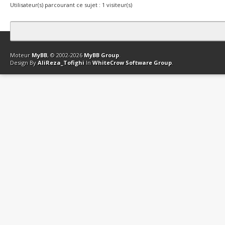
Utilisateur(s) parcourant ce sujet : 1 visiteur(s)
Contact
Club Affiliation
Retourner en haut
Version bas-débit (Archi
Moteur
MyBB
, © 2002-2026
MyBB Group
.
Design By
AliReza_Tofighi
In
WhiteCrow Software Group
.