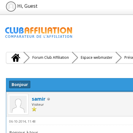
Hi, Guest
Forum Club Affiliation
Espace webmaster
Prés
e(s))
Bonjour
samir
Visiteur
06-10-2014, 11:48
Bonjour à tous,