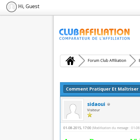
Hi, Guest
Forum Club Affiliation
Moyenne : 0 (0 vote(s))
1
2
3
4
5
Comment Pratiquer Et Maîtriser 
sidaoui
Visiteur
01-08-2015, 17:00
(Modification du message : 01-0