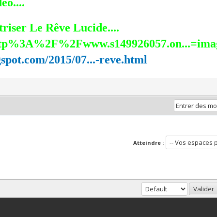
o....
riser Le Rêve Lucide....
gspot.com/2015/07...-reve.html
Atteindre :
haut
Version bas-débit (Archivé)
Syndication RSS