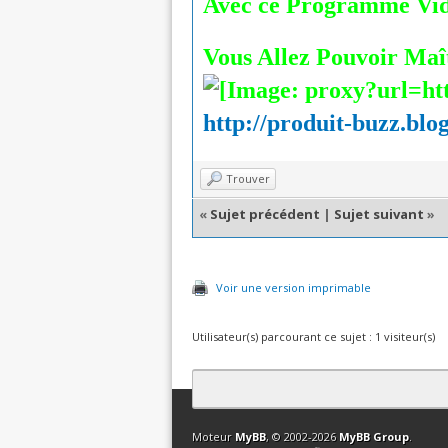
Avec ce Programme Vidé
Vous Allez Pouvoir Maît
http://produit-buzz.blo
Trouver
«
Sujet précédent
|
Sujet suivant
»
Voir une version imprimable
Utilisateur(s) parcourant ce sujet : 1 visiteur(s)
Contact
Club Affiliation
Retourner en 
Moteur
MyBB
, © 2002-2026
MyBB Group
.