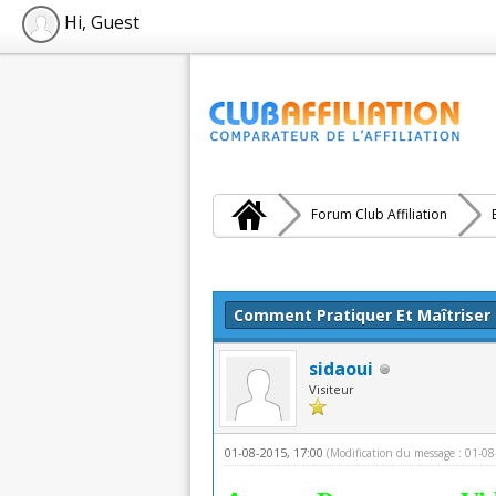
Hi, Guest
Forum Club Affiliation
Moyenne : 0 (0 vote(s))
1
2
3
4
5
Comment Pratiquer Et Maîtriser 
sidaoui
Visiteur
01-08-2015, 17:00
(Modification du message : 01-0