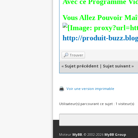
Avec ce Programme Vidé
Vous Allez Pouvoir Maît
http://produit-buzz.blo
Trouver
«
Sujet précédent
|
Sujet suivant
»
Voir une version imprimable
Utilisateur(s) parcourant ce sujet : 1 visiteur(s)
Contact
Club Affiliation
Retourner en 
Moteur
MyBB
, © 2002-2026
MyBB Group
.