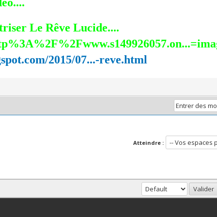
o....
riser Le Rêve Lucide....
gspot.com/2015/07...-reve.html
Atteindre :
haut
Version bas-débit (Archivé)
Syndication RSS