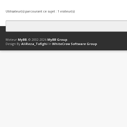
Utilisateur(s) parcourant ce sujet : 1 visiteur(s)
Contact
Club Affiliation
Retourner en haut
Version bas-débit (Archi
Moteur
MyBB
, © 2002-2026
MyBB Group
.
Design By
AliReza_Tofighi
In
WhiteCrow Software Group
.