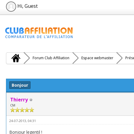
Hi, Guest
Forum Club Affiliation
Espace webmaster
Prés
e(s))
Bonjour
Thierry
CM
24-07-2013, 04:31
Bonjour legentil !