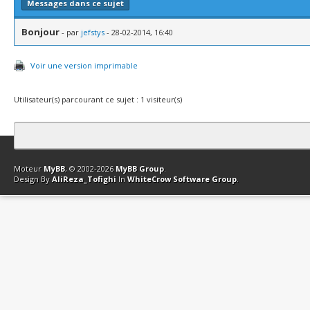
Messages dans ce sujet
Bonjour
- par
jefstys
- 28-02-2014, 16:40
Voir une version imprimable
Utilisateur(s) parcourant ce sujet : 1 visiteur(s)
Contact
Club Affiliation
Retourner en haut
Version bas-débit (Archi
Moteur
MyBB
, © 2002-2026
MyBB Group
.
Design By
AliReza_Tofighi
In
WhiteCrow Software Group
.