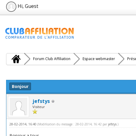
Hi, Guest
Forum Club Affiliation
Espace webmaster
Prés
e(s))
Bonjour
jefstys
Visiteur
28-02-2014, 16:40
(Modification du message : 28-02-2014, 16:42 par
jefstys
.)
Bonjour a tous,