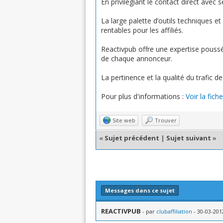
En privilégiant le contact direct avec s
La large palette d’outils techniques e
rentables pour les affiliés.
Reactivpub offre une expertise poussé
de chaque annonceur.
La pertinence et la qualité du trafic d
Pour plus d'informations :
Voir la fic
Site web
Trouver
«
Sujet précédent
|
Sujet suivant
»
Messages dans ce sujet
REACTIVPUB
- par
clubaffiliation
- 30-03-201