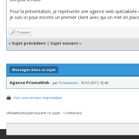
Pour la présentation, je représente une agence web spécialisée
Je suis ici pour inscrire un premier client avec qui on met en pla
Trouver
«
Sujet précédent
|
Sujet suivant
»
Messages dans ce sujet
Agence PrismaWeb
- par
Prismaweb
- 10-07-2017, 10:46
Voir une version imprimable
Utilisateur(s) parcourant ce sujet : 1 visiteur(s)
Contact
Club Affiliation
Retourner en haut
Version bas-débit (Archi