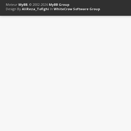
Moteur
MyBB
, © 2002-2026
MyBB Group
.
Design By
AliReza_Tofighi
In
WhiteCrow Software Group
.