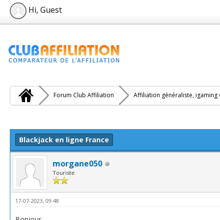
Hi, Guest
Forum Club Affiliation
Affiliation généraliste, igaming
e(s))
Blackjack en ligne France
morgane050
Touriste
17-07-2023, 09:48
Bonjour,