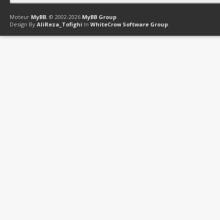
Contact
Club Affiliation
Retourner en haut
Version bas-débit (Archi
Moteur
MyBB
, © 2002-2026
MyBB Group
.
Design By
AliReza_Tofighi
In
WhiteCrow Software Group
.