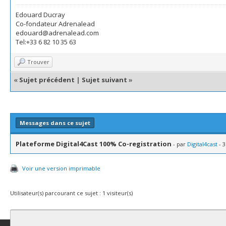
Edouard Ducray
Co-fondateur Adrenalead
edouard@adrenalead.com
Tel:+33 6 82 10 35 63
Trouver
«
Sujet précédent
|
Sujet suivant
»
Messages dans ce sujet
Plateforme Digital4Cast 100% Co-registration
- par
Digital4cast
- 3
Voir une version imprimable
Utilisateur(s) parcourant ce sujet : 1 visiteur(s)