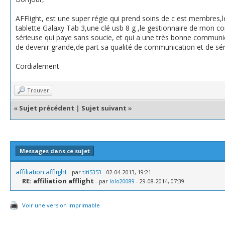
AFFlight, est une super régie qui prend soins de c est membres,
tablette Galaxy Tab 3,une clé usb 8 g ,le gestionnaire de mon c
sérieuse qui paye sans soucie, et qui a une très bonne communic
de devenir grande,de part sa qualité de communication et de sé
Cordialement
Trouver
«
Sujet précédent
|
Sujet suivant
»
Messages dans ce sujet
affiliation afflight
- par
titi5353
- 02-04-2013, 19:21
RE: affiliation afflight
- par
lolo20089
- 29-08-2014, 07:39
Voir une version imprimable