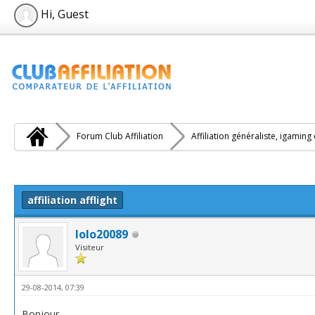
Hi, Guest
Forum Club Affiliation
Affiliation généraliste, igaming
e(s))
affiliation afflight
lolo20089
Visiteur
29-08-2014, 07:39
Bonjour,