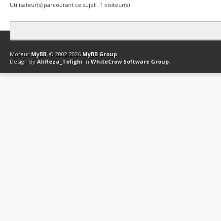
Utilisateur(s) parcourant ce sujet : 1 visiteur(s)
Contact
Club Affiliation
Retourner en haut
Version bas-débit (Archi
Moteur
MyBB
, © 2002-2026
MyBB Group
.
Design By
AliReza_Tofighi
In
WhiteCrow Software Group
.