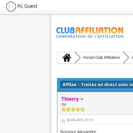
Hi, Guest
Forum Club Affiliation
Moyenne : 5 (1 vote(s))
1
2
3
4
5
Affilae - Traitez en direct avec vo
Thierry
CM
20-05-2013, 01:13
Bonjour Alexandre