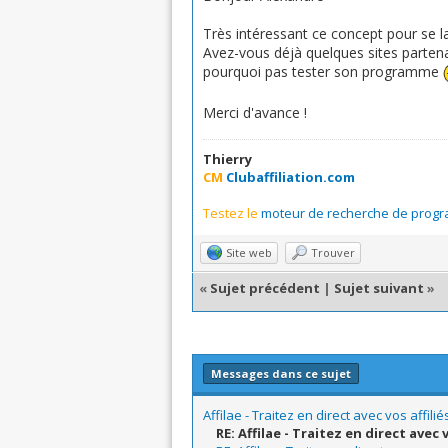
Très intéressant ce concept pour se la
Avez-vous déjà quelques sites partenai
pourquoi pas tester son programme
Merci d'avance !
Thierry
CM
Clubaffiliation.com
Testez le
moteur de recherche de progra
Site web
Trouver
«
Sujet précédent
|
Sujet suivant
»
Messages dans ce sujet
Affilae - Traitez en direct avec vos affilié
RE: Affilae - Traitez en direct avec v